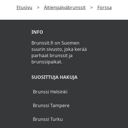
Mansikkakermakakkua (L,G)
Etusivu
>
Äitienpäiväbrunssit
>
Forssa
Sokeroituja donitseja (L)
Vohvelikeksejä (L)
INFO
Popcornia (VE,G)
Brunssit.fi on Suomen
Vaahtokarkkeja (L,G)
suurin sivusto, joka kerää
parhaat brunssit ja
Kahvia, teetä ja kaakaota
brunssipaikat.
SUOSITTUJA HAKUJA
3-7-vuotiaat lapset
6,90€
ja 8-12-vuotiaat lapset
9,90€
Brunssi Helsinki
Brunssi Tampere
Alle 3-vuotiaat syövät veloituksetta
aikuisen ruokaillessa Äitienpäivän
Brunssi Turku
Noutopöydässä.