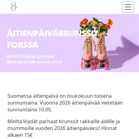
ÄITIENPÄIVÄBRUNSSIT
FORSSA
Meiltä löydät parhaat
Äitienpäiväbrunssit 2026
Suomessa äitienpäivä on toukokuun toisena
sunnuntaina. Vuonna 2026 äitienpäivää vietetään
sunnuntaina 10.05.
Meiltä löydät parhaat brunssit rakkaille äidille ja
mummoille vuoden 2026 äitienpäiväksi! Hinnat
alkaen 15€