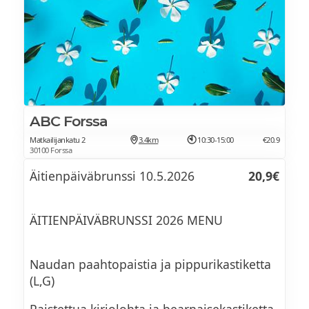
ABC Forssa
Matkailijankatu 2
3.4km
10:30-15:00
€20.9
30100 Forssa
Äitienpäiväbrunssi 10.5.2026
20,9€
ÄITIENPÄIVÄBRUNSSI 2026 MENU
Naudan paahtopaistia ja pippurikastiketta
(L,G)