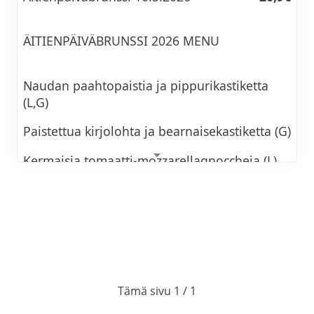
ÄITIENPÄIVÄBRUNSSI 2026 MENU
Naudan paahtopaistia ja pippurikastiketta
(L,G)
Paistettua kirjolohta ja bearnaisekastiketta (G)
Kermaisia tomaatti-mozzarellagnoccheja (L)
Maukkaita wokkikasviksia (VE,G)
Kermaperunoita (L,G)
Dijon-sinapilla maustettua perunasalaattia
(M,G)
Tämä sivu 1 / 1
Juustoista bulgursalaattia (L)