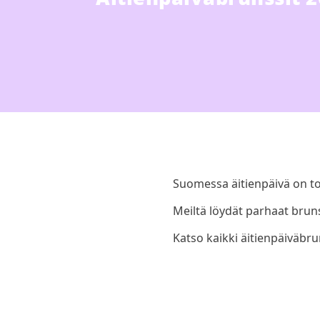
Suomessa äitienpäivä on t
Meiltä löydät parhaat bruns
Katso kaikki äitienpäiväbrun