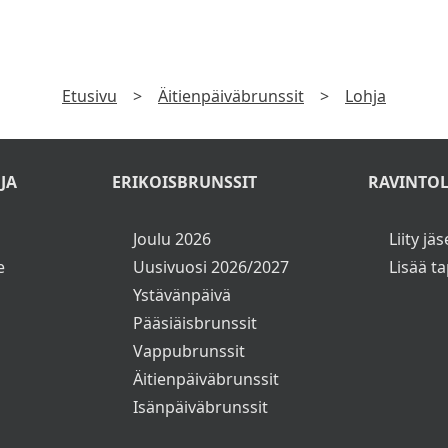
Nachoja ja tomaattisalsaa (VE,G)
TILAA UUTISKIRJE
Talon leipälajitelma
laa uutiskirje ja saat tiedon uusista tarjouksista ensimmäise
Ruokajuomat
►
Mansikkakermakakkua (L,G)
Katso
Tietosuojaseloste
Sokeroituja donitseja (L)
Vohvelikeksejä (L)
Popcornia (VE,G)
Etusivu
>
Äitienpäiväbrunssit
>
Lohja
Vaahtokarkkeja (L,G)
JA
ERIKOISBRUNSSIT
RAVINTOL
Kahvia, teetä ja kaakaota