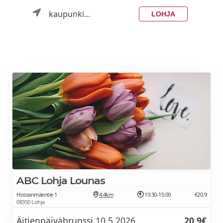
kaupunki...
LOHJA
ABC Lohja Lounas
Hossanmäentie 1
4.4km
10:30-15:00
€20.9
08350 Lohja
Äitienpäiväbrunssi 10.5.2026
20,9€