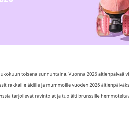
oukokuun toisena sunnuntaina. Vuonna 2026 äitienpäivää vi
sit rakkaille äidille ja mummoille vuoden 2026 äitienpäiväks
ssia tarjoilevat ravintolat ja tuo äiti brunssille hemmotelta