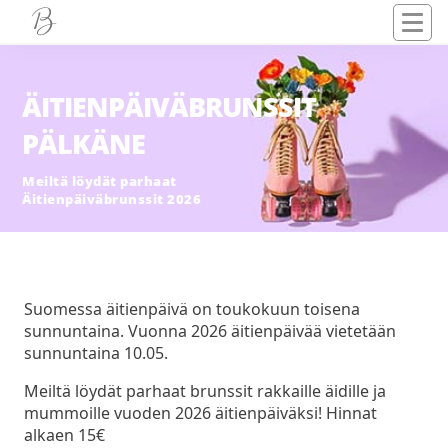
ÄITIENPÄIVÄBRUNSSIT
PÄLKÄNE
Meiltä löydät parhaat
Äitienpäiväbrunssit 2026
Suomessa äitienpäivä on toukokuun toisena
sunnuntaina. Vuonna 2026 äitienpäivää vietetään
sunnuntaina 10.05.
Meiltä löydät parhaat brunssit rakkaille äidille ja
mummoille vuoden 2026 äitienpäiväksi! Hinnat
alkaen 15€