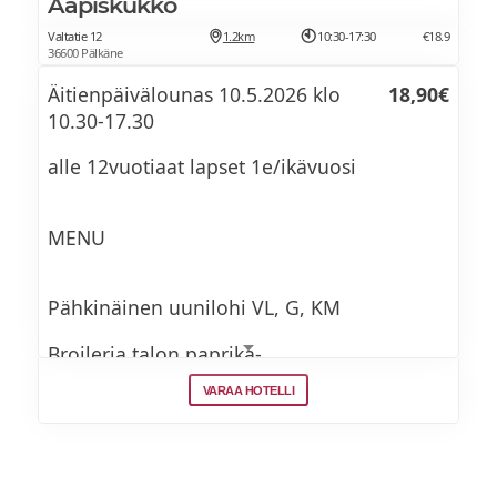
Aapiskukko
Valtatie 12
1.2km
10:30-17:30
€18.9
36600 Pälkäne
Äitienpäivälounas 10.5.2026 klo
18,90€
10.30-17.30
alle 12vuotiaat lapset 1e/ikävuosi
MENU
Pähkinäinen uunilohi VL, G, KM
Broileria talon paprika-
bearnaisekastikkeessa G
VARAA HOTELLI
Possun pastarmia, balsamicokastike M, G,
KM