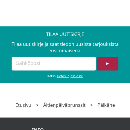
TILAA UUTISKIRJE
Tilaa uutiskirje ja saat tiedon uusista tarjouksista
ensimmäisenä!
►
Katso
Tietosuojaseloste
Etusivu
>
Äitienpäiväbrunssit
>
Pälkäne