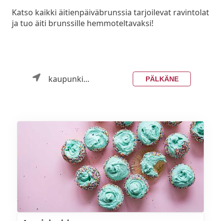
Katso kaikki äitienpäiväbrunssia tarjoilevat ravintolat
ja tuo äiti brunssille hemmoteltavaksi!
kaupunki...
PÄLKÄNE