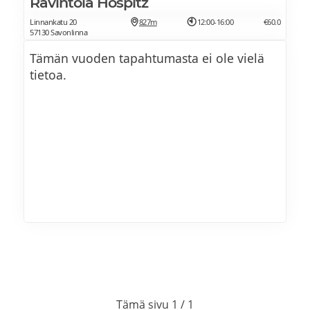
Ravintola Hospitz
Linnankatu 20
827m
12:00-16:00
€60.0
57130 Savonlinna
Tämän vuoden tapahtumasta ei ole vielä
tietoa.
Tämä sivu 1 / 1