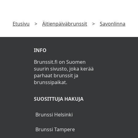
TILAA UUTISKIRJE
Tilaa uutiskirje ja saat tiedon uusista tarjouksista
ensimmäisenä!
►
Katso
Tietosuojaseloste
Etusivu
>
Äitienpäiväbrunssit
>
Savonlinna
INFO
Brunssit.fi on Suomen