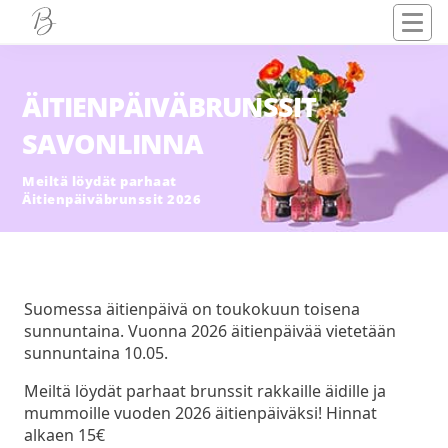
ÄITIENPÄIVÄBRUNSSIT
SAVONLINNA
Meiltä löydät parhaat
Äitienpäiväbrunssit 2026
Suomessa äitienpäivä on toukokuun toisena
sunnuntaina. Vuonna 2026 äitienpäivää vietetään
sunnuntaina 10.05.
Meiltä löydät parhaat brunssit rakkaille äidille ja
mummoille vuoden 2026 äitienpäiväksi! Hinnat
alkaen 15€