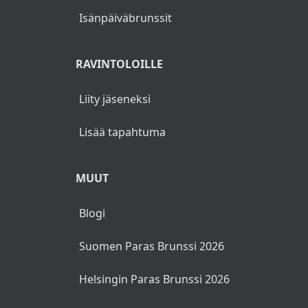
Uusivuosi 2026/2027
Ystävänpäivä
Pääsiäisbrunssit
Vappubrunssit
Äitienpäiväbrunssit
Isänpäiväbrunssit
RAVINTOLOILLE
Liity jäseneksi
Lisää tapahtuma