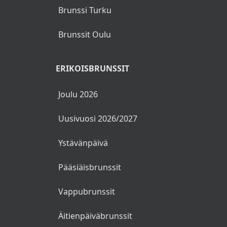
suurin sivusto, joka kerää
parhaat brunssit ja
brunssipaikat.
SUOSITTUJA HAKUJA
Brunssi Helsinki
Brunssi Tampere
Brunssi Turku
Brunssit Oulu
ERIKOISBRUNSSIT
Joulu 2026