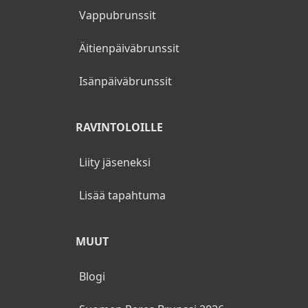
Vappubrunssit
Äitienpäiväbrunssit
Isänpäiväbrunssit
RAVINTOLOILLE
Liity jäseneksi
Lisää tapahtuma
MUUT
Blogi