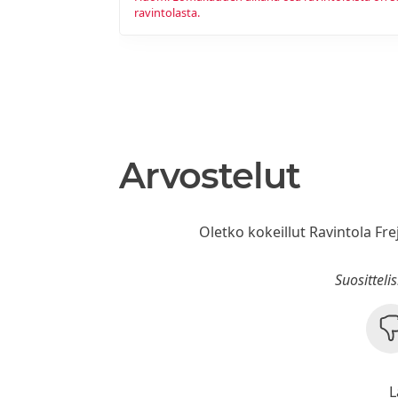
ravintolasta.
Arvostelut
Oletko kokeillut Ravintola Fre
Suositteli
L