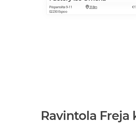
Piispansilta 9-11
318m
€1
02230 Espoo
Ravintola Freja