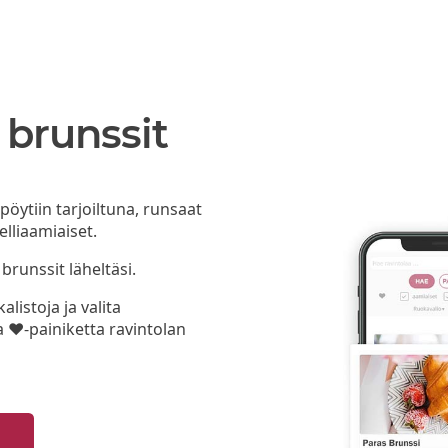
 brunssit
pöytiin tarjoiltuna, runsaat
lliaamiaiset.
 brunssit läheltäsi.
listoja ja valita
a ❤-painiketta ravintolan