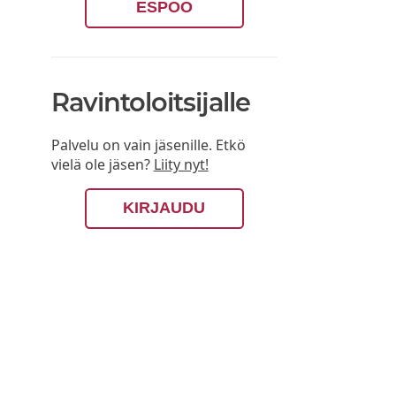
ESPOO
Ravintoloitsijalle
Palvelu on vain jäsenille. Etkö
vielä ole jäsen?
Liity nyt!
KIRJAUDU