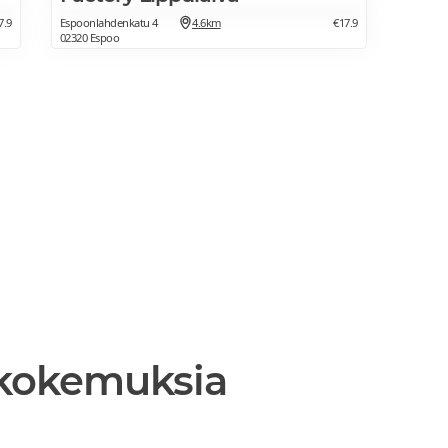
7.9
Espoonlahdenkatu 4
4.6km
€17.9
02320 Espoo
 kokemuksia