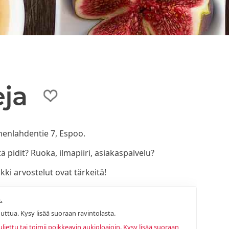
eja
omenlahdentie 7, Espoo.
ä pidit? Ruoka, ilmapiiri, asiakaspalvelu?
ki arvostelut ovat tärkeitä!
.
uttua. Kysy lisää suoraan ravintolasta.
ettu tai toimii poikkeavin aukioloajoin. Kysy lisää suoraan