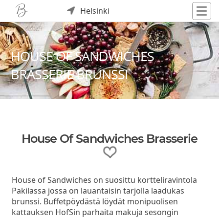
Helsinki
HOUSE OF SANDWICHES
BRASSERIE BRUNSSI
House Of Sandwiches Brasserie
House of Sandwiches on suosittu kortteliravintola
Pakilassa jossa on lauantaisin tarjolla laadukas
brunssi. Buffetpöydästä löydät monipuolisen
kattauksen HofSin parhaita makuja sesongin