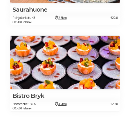
Saurahuone
Pohjolankatu 43
2.8km
€22.0
00610 Helsinki
Bistro Bryk
Hämeentie 135 A
4.2km
€29.0
00560 Helsinki