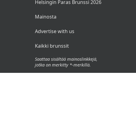
Helsingin Paras Brunssi 2026
Mainosta
Advertise with us
Kaikki brunssit
Saattaa sisältää mainoslinkkejä,
jotka on merkitty *-merkillä.
© 2026 Brunssit.fi. Kaikki oikeudet pidätetään.
Käyttöehdot
Tietosuojaseloste
Vastuuvapauslauseke
🌜
🌞