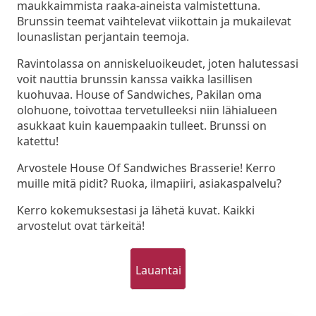
maukkaimmista raaka-aineista valmistettuna.
Brunssin teemat vaihtelevat viikottain ja mukailevat
lounaslistan perjantain teemoja.
Ravintolassa on anniskeluoikeudet, joten halutessasi
voit nauttia brunssin kanssa vaikka lasillisen
kuohuvaa. House of Sandwiches, Pakilan oma
olohuone, toivottaa tervetulleeksi niin lähialueen
asukkaat kuin kauempaakin tulleet. Brunssi on
katettu!
Arvostele House Of Sandwiches Brasserie! Kerro
muille mitä pidit? Ruoka, ilmapiiri, asiakaspalvelu?
Kerro kokemuksestasi ja lähetä kuvat. Kaikki
arvostelut ovat tärkeitä!
Lauantai