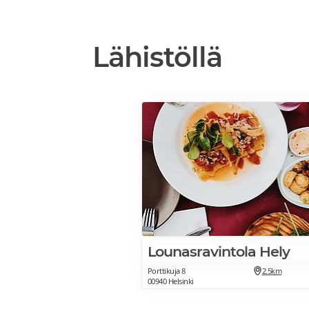
Lähistöllä
Lounasravintola Hely
Porttikuja 8
2.5km
00940 Helsinki