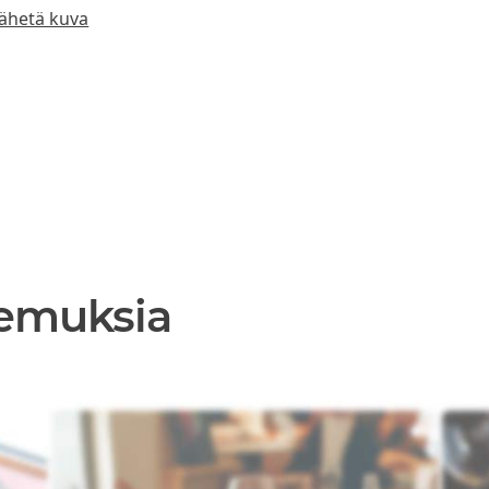
ähetä kuva
okemuksia