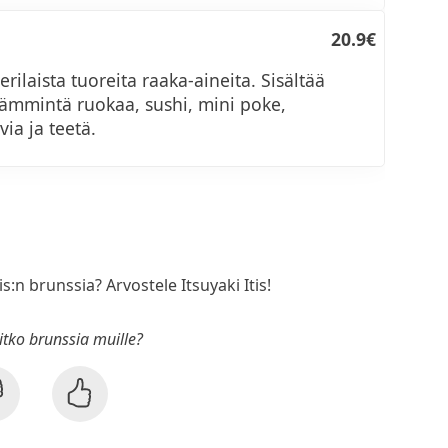
20.9€
rilaista tuoreita raaka-aineita. Sisältää
 lämmintä ruokaa, sushi, mini poke,
via ja teetä.
is:n brunssia? Arvostele Itsuyaki Itis!
sitko brunssia muille?