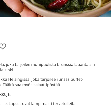
ola, joka tarjoilee monipuolista brunssia lauantaisin
elsinki.
ikka Helsingissä, joka tarjoilee runsas buffet-
n. Täältä saa myös salaattipöytää.
rkkuja.
lle. Lapset ovat lämpimästi tervetulleita!