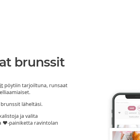
at brunssit
it
pöytiin tarjoiltuna, runsaat
lliaamiaiset.
 brunssit läheltäsi.
listoja ja valita
a ❤-painiketta ravintolan