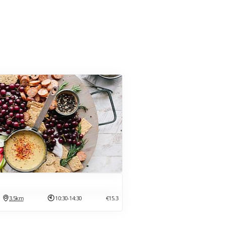
3.5km
10:30-14:30
€15.3