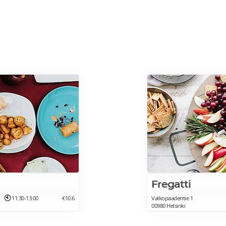
Fregatti
11:30-13:00
€10.6
Valkopaadentie 1
00980 Helsinki