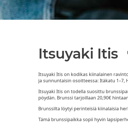
Itsuyaki Itis
Itsuyaki Itis on kodikas kiinalainen ravint
ja sunnuntaisin osoitteessa: Itäkatu 1–7, H
Itsuyaki Itis on todella suosittu brunssipa
pöydän. Brunssi tarjoillaan 20,90€ hintaa
Brunssilta löytyi perinteisiä kiinalaisia he
Tämä brunssipaikka sopii hyvin lapsiperhei