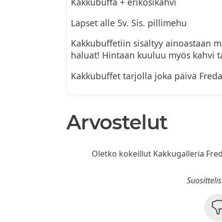
Kakkubuffa + erikosikahvi
Lapset alle 5v. Sis. pillimehu
Kakkubuffetiin sisältyy ainoastaan ma
haluat! Hintaan kuuluu myös kahvi ta
Kakkubuffet tarjolla joka päivä Fred
Arvostelut
Oletko kokeillut Kakkugalleria Fre
Suositteli