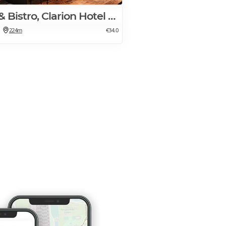
The Social Bar & Bistro, Clarion Hotel Mestari
224m
€34.0