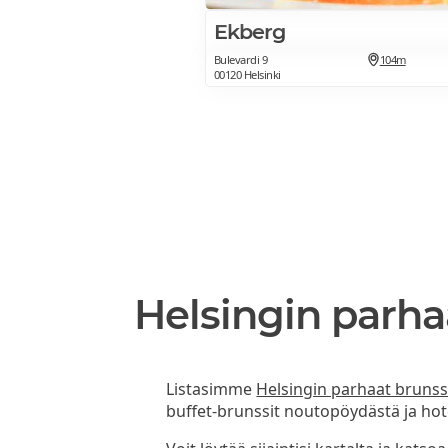
Ekberg
Bulevardi 9
104m
00120 Helsinki
Helsingin parha
Listasimme
Helsingin parhaat brunss
buffet-brunssit noutopöydästä ja hote