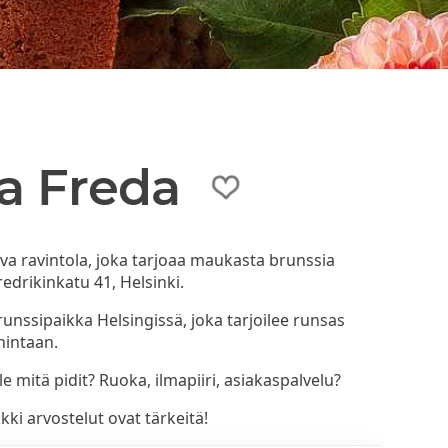
a Freda
va ravintola, joka tarjoaa maukasta brunssia
redrikinkatu 41, Helsinki.
runssipaikka Helsingissä, joka tarjoilee runsas
hintaan.
e mitä pidit? Ruoka, ilmapiiri, asiakaspalvelu?
ki arvostelut ovat tärkeitä!