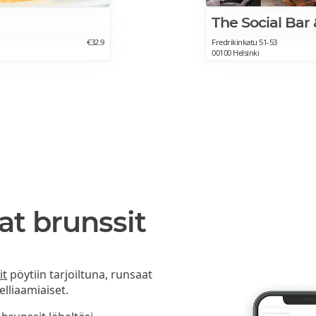
€32.9
Fredrikinkatu 51-53
00100 Helsinki
at brunssit
it
pöytiin tarjoiltuna, runsaat
lliaamiaiset.