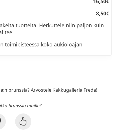
16,50€
8,50€
keita tuotteita. Herkuttele niin paljon kuin
i tee.
an toimipisteessä koko aukioloajan
da:n brunssia? Arvostele Kakkugalleria Freda!
sitko brunssia muille?