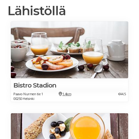
Lähistöllä
Bistro Stadion
Paavo Nurmen tie 1
1.4km
€44.5
00250 Helsinki