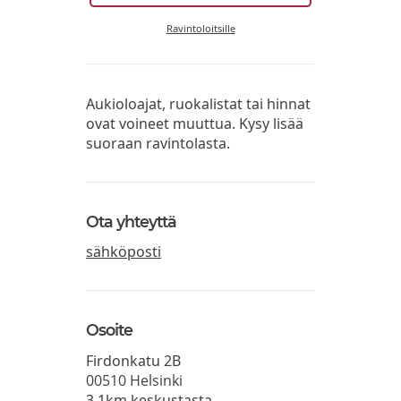
Ravintoloitsille
Aukioloajat, ruokalistat tai hinnat
ovat voineet muuttua. Kysy lisää
suoraan ravintolasta.
Ota yhteyttä
sähköposti
Osoite
Firdonkatu 2B
00510
Helsinki
3.1km keskustasta