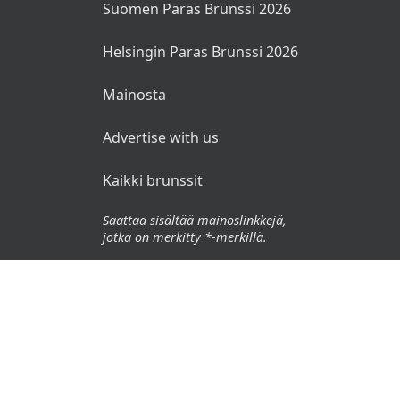
Suomen Paras Brunssi 2026
Helsingin Paras Brunssi 2026
Mainosta
Advertise with us
Kaikki brunssit
Saattaa sisältää mainoslinkkejä,
jotka on merkitty *-merkillä.
© 2026 Brunssit.fi. Kaikki oikeudet pidätetään.
Käyttöehdot
Tietosuojaseloste
Vastuuvapauslauseke