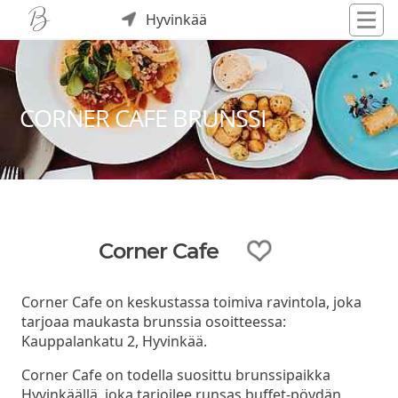
Hyvinkää
CORNER CAFE BRUNSSI
Corner Cafe
Corner Cafe on keskustassa toimiva ravintola, joka
tarjoaa maukasta brunssia osoitteessa:
Kauppalankatu 2, Hyvinkää.
Corner Cafe on todella suosittu brunssipaikka
Hyvinkäällä, joka tarjoilee runsas buffet-pöydän.