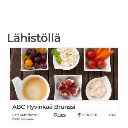
Lähistöllä
ABC Hyvinkää Brunssi
Peltokuumolantie 2
3.4km
10:00-16:00
€16.9
05800 Hyvinkää