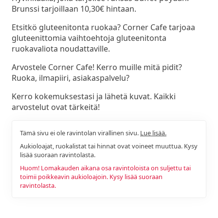
Brunssi tarjoillaan 10,30€ hintaan.
Etsitkö gluteenitonta ruokaa? Corner Cafe tarjoaa
gluteenittomia vaihtoehtoja gluteenitonta
ruokavaliota noudattaville.
Arvostele Corner Cafe! Kerro muille mitä pidit?
Ruoka, ilmapiiri, asiakaspalvelu?
Kerro kokemuksestasi ja lähetä kuvat. Kaikki
arvostelut ovat tärkeitä!
Tämä sivu ei ole ravintolan virallinen sivu.
Lue lisää.
Aukioloajat, ruokalistat tai hinnat ovat voineet muuttua. Kysy
lisää suoraan ravintolasta.
Huom! Lomakauden aikana osa ravintoloista on suljettu tai
toimii poikkeavin aukioloajoin. Kysy lisää suoraan
ravintolasta.