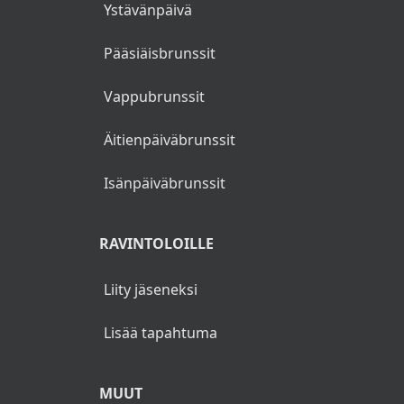
Ystävänpäivä
Pääsiäisbrunssit
Vappubrunssit
Äitienpäiväbrunssit
Isänpäiväbrunssit
RAVINTOLOILLE
Liity jäseneksi
Lisää tapahtuma
MUUT