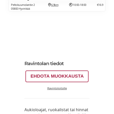
Peltokuumolantie 2
6.9km
10:00-18:00
€16.9
05800 Hyvinkää
Ravintolan tiedot
EHDOTA MUOKKAUSTA
Ravintoloitsille
Aukioloajat, ruokalistat tai hinnat