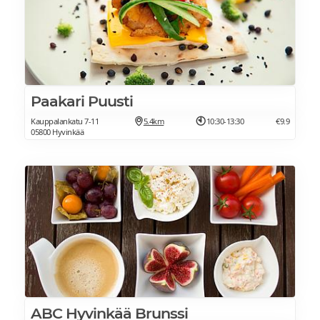
Paakari Puusti
Kauppalankatu 7-11
5.4km
10:30-13:30
€9.9
05800 Hyvinkää
ABC Hyvinkää Brunssi