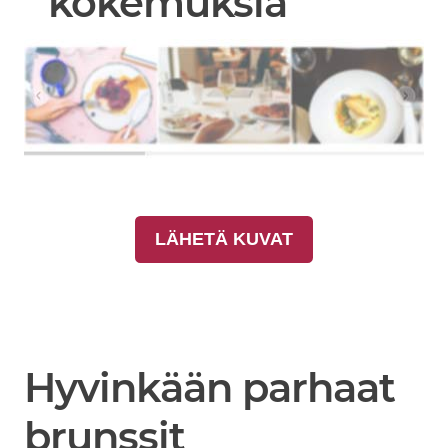
kokemuksia
LÄHETÄ KUVAT
Hyvinkään parhaat
brunssit