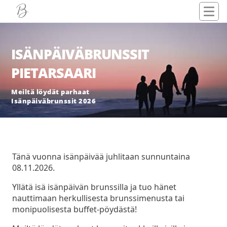
ISÄNPÄIVÄBRUNSSIT
PIETARSAARI
Meiltä löydät parhaat
Isänpäiväbrunssit 2026
Tänä vuonna isänpäivää juhlitaan sunnuntaina
08.11.2026.
Yllätä isä isänpäivän brunssilla ja tuo hänet
nauttimaan herkullisesta brunssimenusta tai
monipuolisesta buffet-pöydästä!