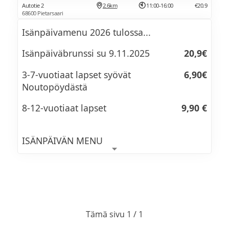
Autotie 2
2.6km
11:00-16:00
€20.9
68600 Pietarsaari
Isänpäivamenu 2026 tulossa...
Isänpäiväbrunssi su 9.11.2025
20,9€
3-7-vuotiaat lapset syövät
6,90€
Noutopöydästä
8-12-vuotiaat lapset
9,90 €
ISÄNPÄIVÄN MENU
Porsaan sisäfileetä sekä bearnaise- ja
madeirakastiketta (L,G)
Uunikirjolohta ja metsäsienikastiketta (L,G)
Tämä sivu 1 / 1
Kolmen juuston punajuuripihvejä (L,G) ja
pestokastiketta (G)