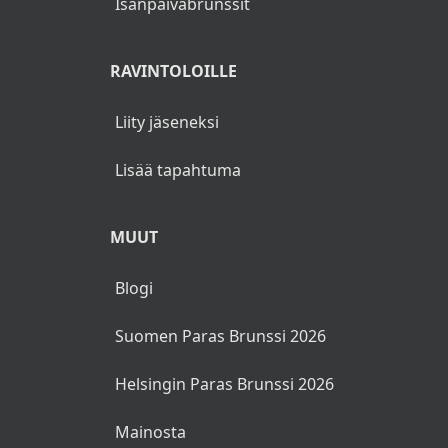
Ystävänpäivä
Pääsiäisbrunssit
Vappubrunssit
Äitienpäiväbrunssit
Isänpäiväbrunssit
RAVINTOLOILLE
Liity jäseneksi
Lisää tapahtuma