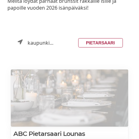
Meiltä löydät parhaat brunssit rakkaille isille ja
papoille vuoden 2026 isänpäiväksi!
kaupunki...
PIETARSAARI
ABC Pietarsaari Lounas