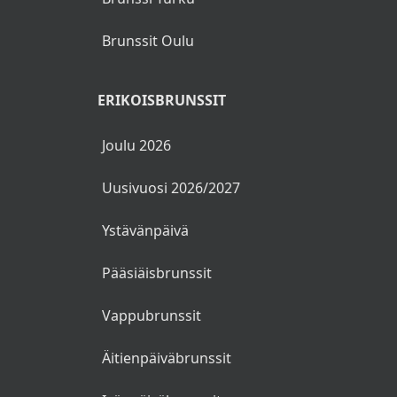
parhaat brunssit ja
brunssipaikat.
Lapsille jälkiruokajäätelö
SUOSITTUJA HAKUJA
Kahvia, teetä ja kaakaota
Brunssi Helsinki
Brunssi Tampere
Brunssi Turku
Brunssit Oulu
ERIKOISBRUNSSIT
Joulu 2026
Uusivuosi 2026/2027