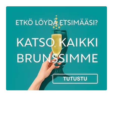
Paahdettuja pariisinperunoita (VE,G)
Syksyistä sienisalaattia (M,G)
Maalaispunajuurisalaattia (L,G)
Perunasalaattia (L,G)
Vesimelonia ja salaattijuustoa (L,G)
Dijon-sinapilla maustettua
coleslawsalaattia (M,G)
Speltti-kvinoasalaattia (VE,G)
Pikkelöityjä kasviksia (VE,G)
Valkosipulilla marinoituja oliiveja (VE,G)
Rapeaa vihersalaattia (VE,G)