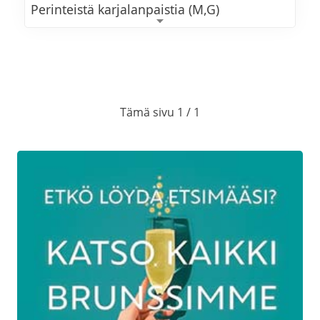
Perinteistä karjalanpaistia (M,G)
Kalkkunan fileetä ja
madeiraluumukastiketta (M,G)
Perunalaatikkoa (L,G)
Tämä sivu 1 / 1
Porkkanalaatikkoa (L,G)
Lanttulaatikkoa (L,G)
Höyrytettyjä perunoita (VE,G)
Waldorfinsalaattia
Rosollia (VE,G) ja punajuurikermavaahtoa
(L,G)
Metsäsienisalaattia (M,G)
Dijon-sinapilla maustettua perunasalaattia