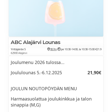
ABC Alajärvi Lounas
Yrittäjäntie 5
957m
pe 10:30-14:00, la 10:30-15:00
€21.9
62900 Alajärvi
Joulumenu 2026 tulossa...
Joululounas 5.-6.12.2025
21,90€
JOULUN NOUTOPÖYDÄN MENU
Harmaasuolattua joulukinkkua ja talon
sinappia (M,G)