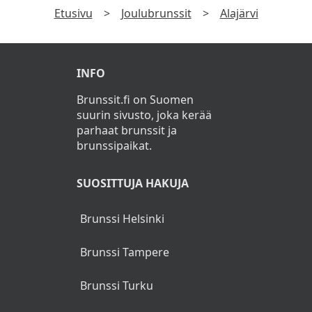
Etusivu
>
Joulubrunssit
>
Alajärvi
Ruokajuomat
Joulutorttuja (L)
INFO
Piparkakkuja (L)
Brunssit.fi on Suomen
Glögiä
suurin sivusto, joka kerää
parhaat brunssit ja
Kahvia, teetä, kaakaota
brunssipaikat.
Lapsille jälkiruokajäätelö
SUOSITTUJA HAKUJA
Brunssi Helsinki
Brunssi Tampere
Brunssi Turku