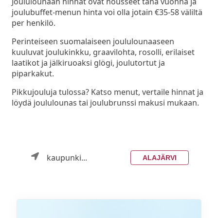
Joululounaan hinnat ovat nousseet tänä vuonna ja
joulubuffet-menun hinta voi olla jotain €35-58 väliltä
per henkilö.
Perinteiseen suomalaiseen joululounaaseen
kuuluvat joulukinkku, graavilohta, rosolli, erilaiset
laatikot ja jälkiruoaksi glögi, joulutortut ja
piparkakut.
Pikkujouluja tulossa? Katso menut, vertaile hinnat ja
löydä joululounas tai joulubrunssi makusi mukaan.
kaupunki...
ALAJÄRVI