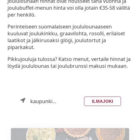
Joululounaan hinnat ovat nousseet tänä vuonna ja
joulubuffet-menun hinta voi olla jotain €35-58 väliltä
per henkilö.
Perinteiseen suomalaiseen joululounaaseen
kuuluvat joulukinkku, graavilohta, rosolli, erilaiset
laatikot ja jälkiruoaksi glögi, joulutortut ja
piparkakut.
Pikkujouluja tulossa? Katso menut, vertaile hinnat ja
löydä joululounas tai joulubrunssi makusi mukaan.
kaupunki...
ILMAJOKI