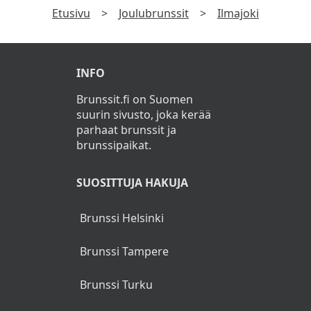
Etusivu
>
Joulubrunssit
>
Ilmajoki
Ruokajuomat
Joulutorttuja (L)
INFO
Piparkakkuja (L)
Brunssit.fi on Suomen
Glögiä
suurin sivusto, joka kerää
parhaat brunssit ja
Kahvia, teetä, kaakaota
brunssipaikat.
Lapsille jälkiruokajäätelö
SUOSITTUJA HAKUJA
Brunssi Helsinki
Brunssi Tampere
Brunssi Turku