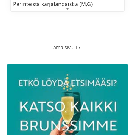
Perinteistä karjalanpaistia (M,G)
Kalkkunan fileetä ja
madeiraluumukastiketta (M,G)
Perunalaatikkoa (L,G)
Tämä sivu 1 / 1
Porkkanalaatikkoa (L,G)
Lanttulaatikkoa (L,G)
Höyrytettyjä perunoita (VE,G)
Waldorfinsalaattia
Rosollia (VE,G) ja punajuurikermavaahtoa
(L,G)
Metsäsienisalaattia (M,G)
Dijon-sinapilla maustettua perunasalaattia