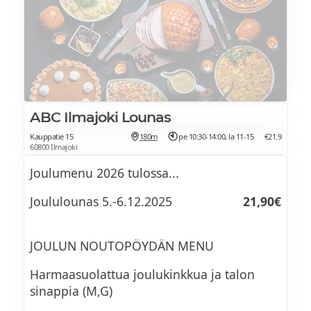
ABC Ilmajoki Lounas
Kauppatie 15
180m
pe 10:30-14:00, la 11-15
€21.9
60800 Ilmajoki
Joulumenu 2026 tulossa...
Joululounas 5.-6.12.2025
21,90€
JOULUN NOUTOPÖYDÄN MENU
Harmaasuolattua joulukinkkua ja talon
sinappia (M,G)