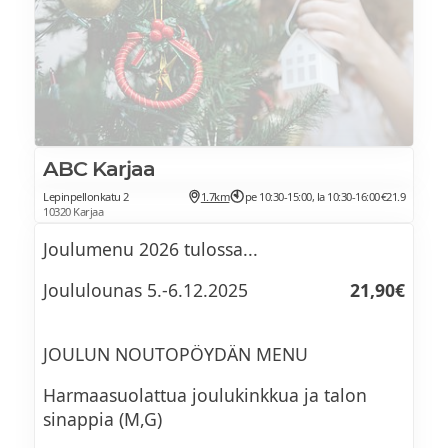
ABC Karjaa
Lepinpellonkatu 2
1.7km
pe 10:30-15:00, la 10:30-16:00
€21.9
10320 Karjaa
Joulumenu 2026 tulossa...
Joululounas 5.-6.12.2025
21,90€
JOULUN NOUTOPÖYDÄN MENU
Harmaasuolattua joulukinkkua ja talon
sinappia (M,G)