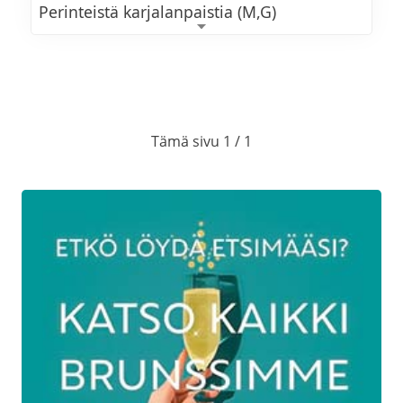
Perinteistä karjalanpaistia (M,G)
Kalkkunan fileetä ja
madeiraluumukastiketta (M,G)
Perunalaatikkoa (L,G)
Tämä sivu 1 / 1
Porkkanalaatikkoa (L,G)
Lanttulaatikkoa (L,G)
Höyrytettyjä perunoita (VE,G)
Waldorfinsalaattia
Rosollia (VE,G) ja punajuurikermavaahtoa
(L,G)
Metsäsienisalaattia (M,G)
Dijon-sinapilla maustettua perunasalaattia