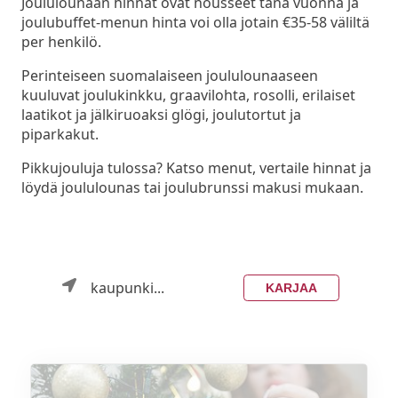
Joululounaan hinnat ovat nousseet tänä vuonna ja
joulubuffet-menun hinta voi olla jotain €35-58 väliltä
per henkilö.
Perinteiseen suomalaiseen joululounaaseen
kuuluvat joulukinkku, graavilohta, rosolli, erilaiset
laatikot ja jälkiruoaksi glögi, joulutortut ja
piparkakut.
Pikkujouluja tulossa? Katso menut, vertaile hinnat ja
löydä joululounas tai joulubrunssi makusi mukaan.
kaupunki...
KARJAA