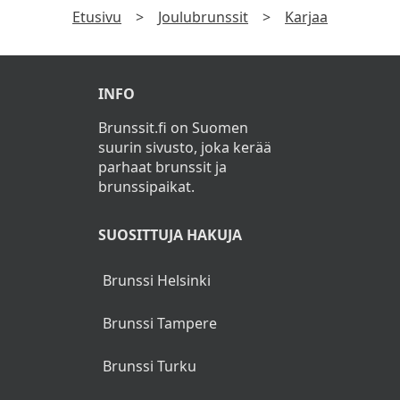
Etusivu
>
Joulubrunssit
>
Karjaa
Ruokajuomat
Joulutorttuja (L)
INFO
Piparkakkuja (L)
Brunssit.fi on Suomen
Glögiä
suurin sivusto, joka kerää
parhaat brunssit ja
Kahvia, teetä, kaakaota
brunssipaikat.
Lapsille jälkiruokajäätelö
SUOSITTUJA HAKUJA
Brunssi Helsinki
Brunssi Tampere
Brunssi Turku