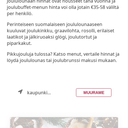
Joululounaan hinnat ovat nousseet tänä vuonna ja
joulubuffet-menun hinta voi olla jotain €35-58 väliltä
per henkilö.
Perinteiseen suomalaiseen joululounaaseen
kuuluvat joulukinkku, graavilohta, rosolli, erilaiset
laatikot ja jälkiruoaksi glögi, joulutortut ja
piparkakut.
Pikkujouluja tulossa? Katso menut, vertaile hinnat ja
löydä joululounas tai joulubrunssi makusi mukaan.
kaupunki...
MUURAME