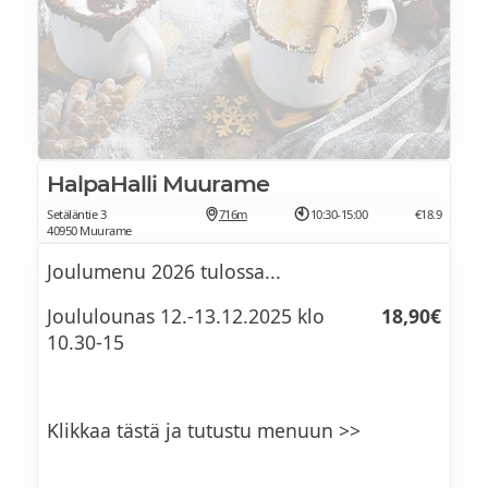
HalpaHalli Muurame
Setäläntie 3
716m
10:30-15:00
€18.9
40950 Muurame
Joulumenu 2026 tulossa...
Joululounas 12.-13.12.2025 klo
18,90€
10.30-15
Klikkaa tästä ja tutustu menuun >>