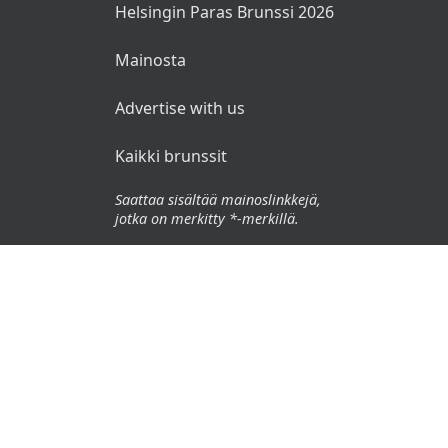
Helsingin Paras Brunssi 2026
Torstai 18.12.
Mainosta
Talon uunipaistia
Advertise with us
Puolukkaa ja maustekurkkua
Kaikki brunssit
Voiperunaa
Saattaa sisältää mainoslinkkejä,
Lanttu- ja porkkanalaatikkoa
jotka on merkitty *-merkillä.
Glögi- piparkakkupannacottaa
© 2026 Brunssit.fi. Kaikki oikeudet pidätetään.
Perjantai 19.12.
Käyttöehdot
Paahdettua lohta
Tietosuojaseloste
Haudutettuja kasviksia
Vastuuvapauslauseke
🌜
🌞
Tilli- perunapyrettä