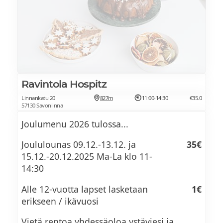
Ravintola Hospitz
Linnankatu 20
827m
11:00-14:30
€35.0
57130 Savonlinna
Joulumenu 2026 tulossa...
Joululounas 09.12.-13.12. ja
35€
15.12.-20.12.2025 Ma-La klo 11-
14:30
Alle 12-vuotta lapset lasketaan
1€
erikseen / ikävuosi
Vietä rentoa yhdessäoloa ystäviesi ja