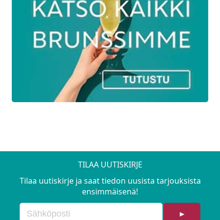
Torstai 11.12.
Talon uunipaistia
Puolukkaa ja maustekurkkua
Persilja- voiperunoita
Lanttu- ja porkkanalaatikkoa
Omenaa- kermaa ja kauraa
Perjantai 12.12.
TILAA UUTISKIRJE
Ruskistetussa voissa paistettua lohta
Tilaa uutiskirje ja saat tiedon uusista tarjouksista
Tilli- voiperunoita
ensimmäisenä!
Parsakaali ja kukkakaalia
►