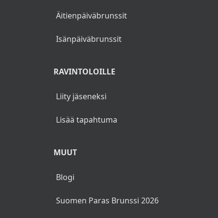
Äitienpäiväbrunssit
Rosmariini- perunoita
Tummaa viinikastiketta
Isänpäiväbrunssit
Lanttu- ja porkkanalaatikkoa
RAVINTOLOILLE
Joulutorttuja
Liity jäseneksi
Keskiviikko 17.12.
Lisää tapahtuma
Sinappi kuorrutettua uunilohta
Höyrytettyjä kasviksia
MUUT
Yrttipaahdettuja perunoita
Blogi
Lanttu- ja porkkanalaatikkoa
Suomen Paras Brunssi 2026
Jouluinen pullavanukas ja sitruunakermaa