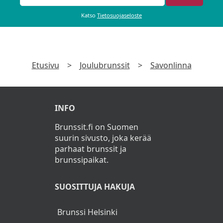
Tartarkastiketta
Katso
Tietosuojaseloste
Lanttu- ja porkkanalaatikkoa
Piparkakkumoussea ja hillottua omenaa
Etusivu
>
Joulubrunssit
>
Savonlinna
Lauantai 13.12.
Timjamilla maustettua porsaanfilettä
INFO
Hunaja- juureksia
Brunssit.fi on Suomen
suurin sivusto, joka kerää
Paahdettuja perunoita
parhaat brunssit ja
brunssipaikat.
Tummaa omena- viinikastiketta
SUOSITTUJA HAKUJA
Lanttu- ja porkkanalaatikkoa
Puolukka- vaniljapannacottaa ja
Brunssi Helsinki
joulupiparia