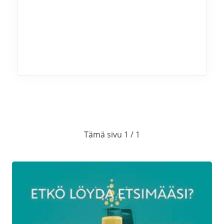
tummaa viinikastiketta
Riisiä
Bataatti- ja lanttulaatikkoa
Rommi- rusinamoussea
Keskiviikko 10.12.
Smetana-tilli lohta
Tämä sivu 1 / 1
Paahdettua palsternakkaa ja porkkanaa
Voiperunaa
Lanttu- ja Bataattilaatikkoa
Karpalokeittoa ja kanelivaahtoa