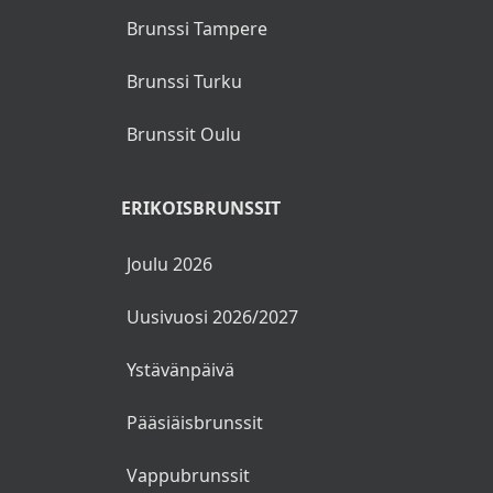
Brunssi Tampere
Maanantai 15.12.
Brunssi Turku
Riistakäristys
Brunssit Oulu
Puolukkaa ja maustekurkkua
Rapeaa pekonia ja murskattua perunaa
ERIKOISBRUNSSIT
Lanttu- ja porkkanalaatikkoa
Joulu 2026
Sekahedelmäkiisseliä ja sitrus-
Uusivuosi 2026/2027
vaniljavaahtoa
Ystävänpäivä
Tiistai 16.12.
Pääsiäisbrunssit
Paahdettua porsaanfilettä
Vappubrunssit
Aprikoosia, omenaa ja vikunoita