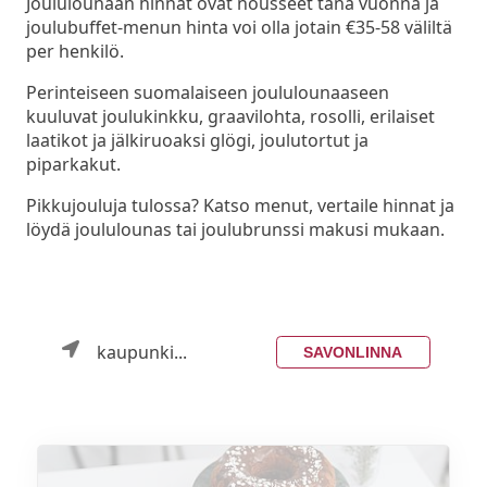
Joululounaan hinnat ovat nousseet tänä vuonna ja
joulubuffet-menun hinta voi olla jotain €35-58 väliltä
per henkilö.
Perinteiseen suomalaiseen joululounaaseen
kuuluvat joulukinkku, graavilohta, rosolli, erilaiset
laatikot ja jälkiruoaksi glögi, joulutortut ja
piparkakut.
Pikkujouluja tulossa? Katso menut, vertaile hinnat ja
löydä joululounas tai joulubrunssi makusi mukaan.
kaupunki...
SAVONLINNA