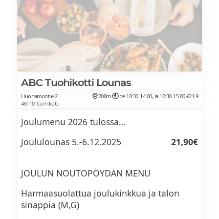
ABC Tuohikotti Lounas
Huoltamontie 2
200m
pe 10:30-14:00, la 10:30-15:00
€21.9
46110 Tuohikotti
Joulumenu 2026 tulossa...
Joululounas 5.-6.12.2025
21,90€
JOULUN NOUTOPÖYDÄN MENU
Harmaasuolattua joulukinkkua ja talon
sinappia (M,G)