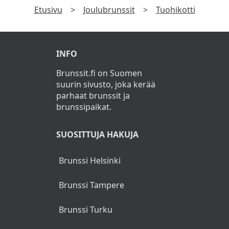
Etusivu
>
Joulubrunssit
>
Tuohikotti
Ruokajuomat
Joulutorttuja (L)
INFO
Piparkakkuja (L)
Brunssit.fi on Suomen
Glögiä
suurin sivusto, joka kerää
parhaat brunssit ja
Kahvia, teetä, kaakaota
brunssipaikat.
Lapsille jälkiruokajäätelö
SUOSITTUJA HAKUJA
Brunssi Helsinki
Brunssi Tampere
Brunssi Turku