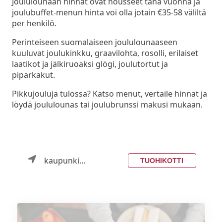
Joululounaan hinnat ovat nousseet tänä vuonna ja
joulubuffet-menun hinta voi olla jotain €35-58 väliltä
per henkilö.
Perinteiseen suomalaiseen joululounaaseen
kuuluvat joulukinkku, graavilohta, rosolli, erilaiset
laatikot ja jälkiruoaksi glögi, joulutortut ja
piparkakut.
Pikkujouluja tulossa? Katso menut, vertaile hinnat ja
löydä joululounas tai joulubrunssi makusi mukaan.
kaupunki...
TUOHIKOTTI