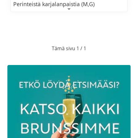
Perinteistä karjalanpaistia (M,G)
Kalkkunan fileetä ja
madeiraluumukastiketta (M,G)
Perunalaatikkoa (L,G)
Tämä sivu 1 / 1
Porkkanalaatikkoa (L,G)
Lanttulaatikkoa (L,G)
Höyrytettyjä perunoita (VE,G)
Waldorfinsalaattia
Rosollia (VE,G) ja punajuurikermavaahtoa
(L,G)
Metsäsienisalaattia (M,G)
Dijon-sinapilla maustettua perunasalaattia