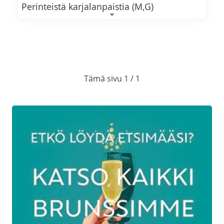
Perinteistä karjalanpaistia (M,G)
Kalkkunan fileetä ja
madeiraluumukastiketta (M,G)
Perunalaatikkoa (L,G)
Tämä sivu 1 / 1
Porkkanalaatikkoa (L,G)
Lanttulaatikkoa (L,G)
Höyrytettyjä perunoita (VE,G)
Waldorfinsalaattia
Rosollia (VE,G) ja punajuurikermavaahtoa
(L,G)
Metsäsienisalaattia (M,G)
Dijon-sinapilla maustettua perunasalaattia