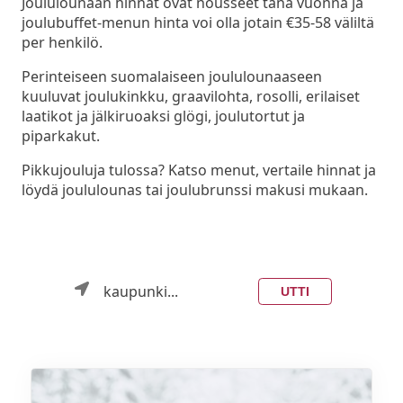
Joululounaan hinnat ovat nousseet tänä vuonna ja
joulubuffet-menun hinta voi olla jotain €35-58 väliltä
per henkilö.
Perinteiseen suomalaiseen joululounaaseen
kuuluvat joulukinkku, graavilohta, rosolli, erilaiset
laatikot ja jälkiruoaksi glögi, joulutortut ja
piparkakut.
Pikkujouluja tulossa? Katso menut, vertaile hinnat ja
löydä joululounas tai joulubrunssi makusi mukaan.
kaupunki...
UTTI