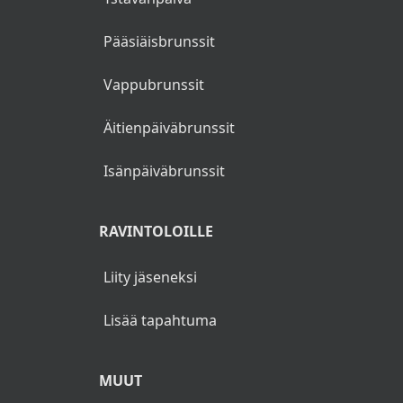
Brunssit Oulu
ERIKOISBRUNSSIT
Joulu 2026
Uusivuosi 2026/2027
Ystävänpäivä
Pääsiäisbrunssit
Vappubrunssit
Äitienpäiväbrunssit
Isänpäiväbrunssit