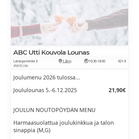
ABC Utti Kouvola Lounas
Lentoportintie 3
1.2km
10:30-18:00
€21.9
45410 Utti
Joulumenu 2026 tulossa...
Joululounas 5.-6.12.2025
21,90€
JOULUN NOUTOPÖYDÄN MENU
Harmaasuolattua joulukinkkua ja talon
sinappia (M,G)