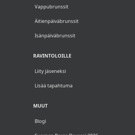
Vappubrunssit
Äitienpäiväbrunssit
Isänpäiväbrunssit
RAVINTOLOILLE
Liity jäseneksi
Lisää tapahtuma
MUUT
Blogi