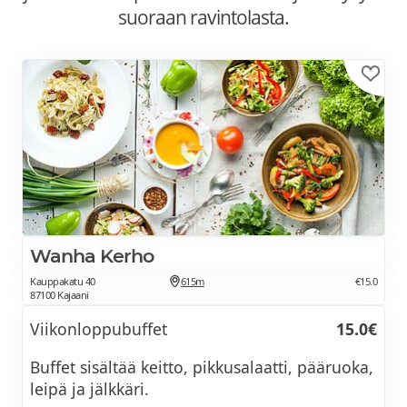
suoraan ravintolasta.
Wanha Kerho
Kauppakatu 40
615m
€15.0
87100 Kajaani
Viikonloppubuffet
15.0€
Buffet sisältää keitto, pikkusalaatti, pääruoka,
leipä ja jälkkäri.