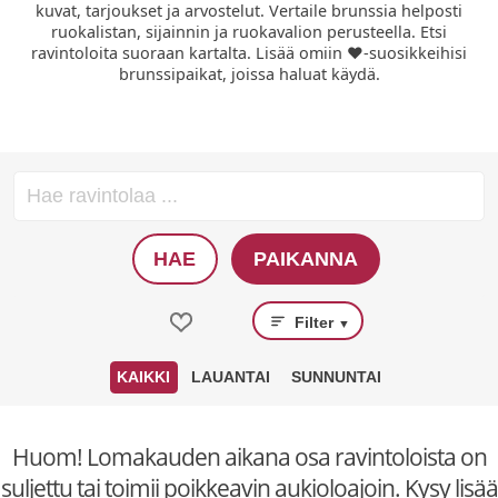
kuvat, tarjoukset ja arvostelut. Vertaile brunssia helposti
ruokalistan, sijainnin ja ruokavalion perusteella. Etsi
ravintoloita suoraan kartalta. Lisää omiin ❤️-suosikkeihisi
brunssipaikat, joissa haluat käydä.
HAE
PAIKANNA
Filter
▼
KAIKKI
LAUANTAI
SUNNUNTAI
Huom! Lomakauden aikana osa ravintoloista on
suljettu tai toimii poikkeavin aukioloajoin. Kysy lisää