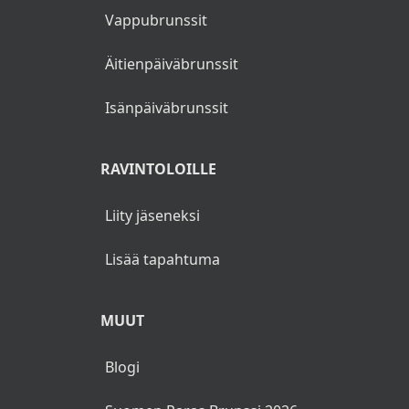
Vappubrunssit
Äitienpäiväbrunssit
Isänpäiväbrunssit
RAVINTOLOILLE
Liity jäseneksi
Lisää tapahtuma
MUUT
Blogi