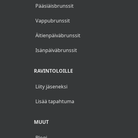
Pääsiäisbrunssit
Vappubrunssit
Äitienpäiväbrunssit
Isänpäiväbrunssit
RAVINTOLOILLE
Liity jäseneksi
Lisää tapahtuma
MUUT
Blogi