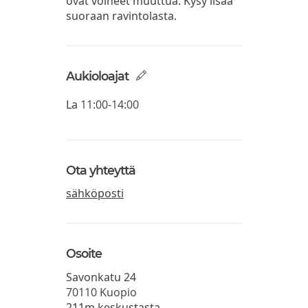
ovat voineet muuttua. Kysy lisää
suoraan ravintolasta.
Aukioloajat
La
11:00-14:00
Ota yhteyttä
sähköposti
Osoite
Savonkatu 24
70110
Kuopio
211m keskustasta