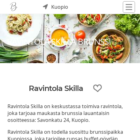
Kuopio
RAVINTOLA SKILLA BRUNSSI
Ravintola Skilla
Ravintola Skilla on keskustassa toimiva ravintola,
joka tarjoaa maukasta brunssia lauantaisin
osoitteessa: Savonkatu 24, Kuopio.
Ravintola Skilla on todella suosittu brunssipaikka
Kuopiossa, joka tarjoilee runsas buffet-pöydän.