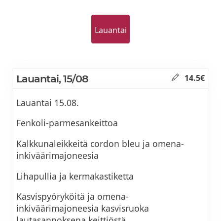
Lauantai
Lauantai, 15/08
14.5€
Lauantai 15.08.
Fenkoli-parmesankeittoa
Kalkkunaleikkeitä cordon bleu ja omena-
inkiväärimajoneesia
Lihapullia ja kermakastiketta
Kasvispyöryköitä ja omena-
inkiväärimajoneesia kasvisruoka
lautasannoksena keittiöstä