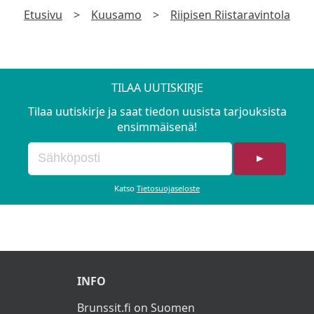
Etusivu
>
Kuusamo
>
Riipisen Riistaravintola
TILAA UUTISKIRJE
Tilaa uutiskirje ja saat tiedon uusista tarjouksista
ensimmäisenä!
►
Katso
Tietosuojaseloste
INFO
Brunssit.fi on Suomen