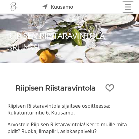
Kuusamo
RIIPISEN RIISTARAVINTOLA
BRUNSSI
Riipisen Riistaravintola
Riipisen Riistaravintola sijaitsee osoitteessa:
Rukatunturintie 6, Kuusamo.
Arvostele Riipisen Riistaravintola! Kerro muille mitä
pidit? Ruoka, ilmapiiri, asiakaspalvelu?