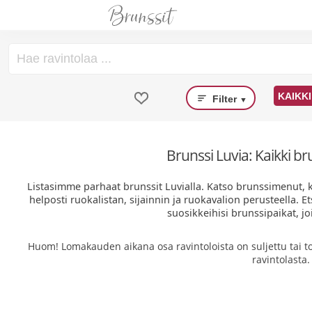
KAIKKI
Filter
▼
Brunssi Luvia: Kaikki bru
Listasimme parhaat brunssit Luvialla. Katso brunssimenut, ku
helposti ruokalistan, sijainnin ja ruokavalion perusteella. Et
suosikkeihisi brunssipaikat, jo
Huom! Lomakauden aikana osa ravintoloista on suljettu tai to
ravintolasta.