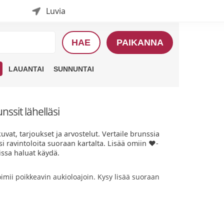
Luvia
HAE
PAIKANNA
LAUANTAI
SUNNUNTAI
nssit lähelläsi
vat, tarjoukset ja arvostelut. Vertaile brunssia
si ravintoloita suoraan kartalta. Lisää omiin ❤️-
issa haluat käydä.
imii poikkeavin aukioloajoin. Kysy lisää suoraan