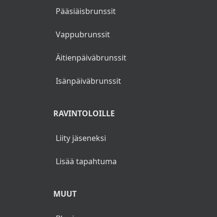
Pääsiäisbrunssit
Vappubrunssit
Äitienpäiväbrunssit
Isänpäiväbrunssit
RAVINTOLOILLE
Liity jäseneksi
Lisää tapahtuma
MUUT