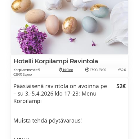
Lämpöiseltä puolelta löytyy
Kermainen parsakeitto (L+G)
Karitsan paahtopaistia tummalla
rosmariini-valkosipulikastikkeella (M+G+VS)
sahrami-sitruunaperunat (VL+G)
Hotelli Korpilampi Ravintola
Yrttivoissa paistetut kanan sisäfileet feta-
Korpilammentie 5
14.0km
17:00-23:00
€52.0
02970 Espoo
kuorrutuksella (VL+G)
Pääsiäisenä ravintola on avoinna pe
52€
Gnoccheja, tofua ja kasviksia yrtti-
– su 3.-5.4.2026 klo 17-23: Menu
tomaattikastikkeessa (VE) riisi (VE+G)
Korpilampi
Jälkiruoka
Muista tehdä pöytävaraus!
Pasha-juustokakku (L, Sis. Pähkinää)