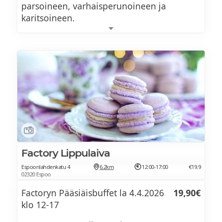
parsoineen, varhaisperunoineen ja
karitsoineen.
Muista tehdä pöytävaraus!
Klikkaa tästä ja tutustu menuun >>
Factory Lippulaiva
Espoonlahdenkatu 4
6.2km
12:00-17:00
€19.9
02320 Espoo
Factoryn Pääsiäisbuffet la 4.4.2026
19,90€
klo 12-17