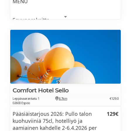
MENU
Pehmisbaari lisukkeineen
Kahvi/tee
Savuporokeitto
Pihvi / Päivän kala
Raparperiuunijäätelö
Klikkaa tästä ja tutustu menuun >>
Comfort Hotel Sello
Leppävaarankatu 1
8.7km
€129.0
02600 Espoo
Pääsiäistarjous 2026: Pullo talon
129€
kuohuviiniä 75cl, hotelliyö ja
aamiainen kahdelle 2-6.4.2026 per