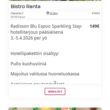
Bistro Ranta
Otaranta 2
10.2km
€149.0
02150 Espoo
Radisson Blu Espoo Sparkling Stay-
149€
hotellitarjous pääsiäisenä
3.-5.4.2026 per yö
Hotellipakettiin sisältyy:
Pullo kuohuviiniä
Majoitus valitussa huoneluokassa
Aamiainen noutopöydästä
VARAA NYT
Hotellin saunan, uima-altaan ja kuntosalin
käyttö