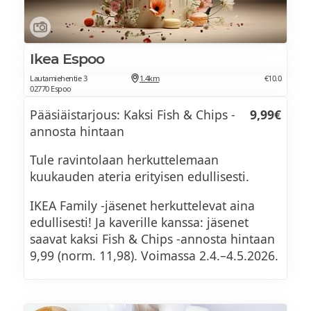
krutongit (VE)
Karitsan paahtopaistia tummalla
Hedelmäinen vihersalaatti (VE+G) yrttiöljy
rosmariini-valkosipulikastikkeella (M+G+VS)
(VE+G)
Ikea Espoo
sahrami-sitruunaperunat (VL+G)
Lautamiehentie 3
1.4km
€10.0
Mausteinen kasvis-couscous
02770 Espoo
Yrttivoissa paistetut kanan sisäfileet feta-
granaattiomenalla (VE+VS)
kuorrutuksella (VL+G)
Pääsiäistarjous: Kaksi Fish & Chips -
9,99€
Värikäs juuressalaatti tuoreella pinaatilla
annosta hintaan
Gnoccheja, tofua ja kasviksia yrtti-
(VE+G)
tomaattikastikkeessa (VE) riisi (VE+G)
Tule ravintolaan herkuttelemaan
Minttu-munakoisosalaatti
kuukauden ateria erityisen edullisesti.
jogurttikastikkeella (L+G+VS)
Jälkiruoka
IKEA Family -jäsenet herkuttelevat aina
Parsakaali-fetapiirakka (VL)
edullisesti! Ja kaverille kanssa: jäsenet
Pasha-juustokakku (L, Sis. pähkinää)
saavat kaksi Fish & Chips -annosta hintaan
Focaccia aurinkokuivatulla tomaatilla (VE)
9,99 (norm. 11,98). Voimassa 2.4.–4.5.2026.
Pehmisbaari lisukkeineen
herne-inkiväärihummus (VE+G+VS)
Kahvi/tee
valkosipuli-yrttituorejuusto (L+G+VS)