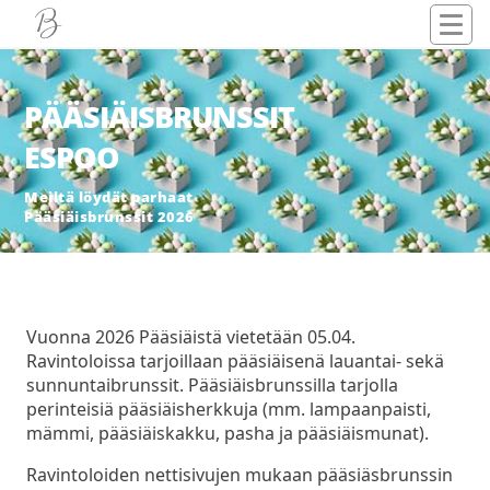
PÄÄSIÄISBRUNSSIT
ESPOO
Meiltä löydät parhaat
Pääsiäisbrunssit 2026
Vuonna 2026 Pääsiäistä vietetään 05.04.
Ravintoloissa tarjoillaan pääsiäisenä lauantai- sekä
sunnuntaibrunssit. Pääsiäisbrunssilla tarjolla
perinteisiä pääsiäisherkkuja (mm. lampaanpaisti,
mämmi, pääsiäiskakku, pasha ja pääsiäismunat).
Ravintoloiden nettisivujen mukaan pääsiäsbrunssin