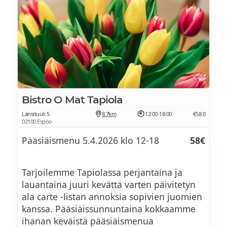
Myöhäinen uloskirjautuminen
Bistro O Mat Tapiola
Länsituuli 5
8.7km
12:00-18:00
€58.0
02100 Espoo
Pääsiäismenu 5.4.2026 klo 12-18
58€
Tarjoilemme Tapiolassa perjantaina ja
lauantaina juuri kevättä varten päivitetyn
ala carte -listan annoksia sopivien juomien
kanssa. Pääsiäissunnuntaina kokkaamme
ihanan keväistä pääsiäismenua