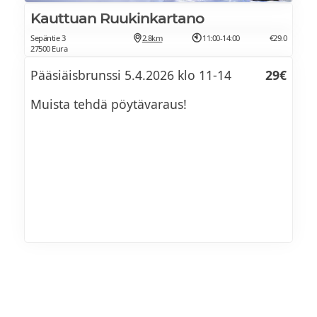
Kauttuan Ruukinkartano
Sepäntie 3
2.8km
11:00-14:00
€29.0
27500 Eura
Pääsiäisbrunssi 5.4.2026 klo 11-14
29€
Muista tehdä pöytävaraus!