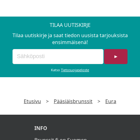
TILAA UUTISKIRJE
Tilaa uutiskirje ja saat tiedon uusista tarjouksista
ensimmäisenä!
►
Katso
Tietosuojaseloste
Etusivu
>
Pääsiäisbrunssit
>
Eura
INFO
Brunssit.fi on Suomen