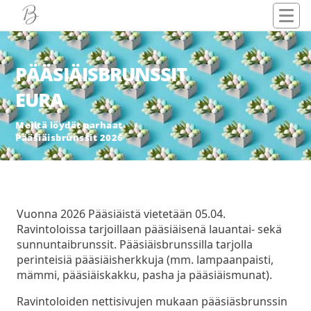
PÄÄSIÄISBRUNSSIT
EURA
Meiltä löydät parhaat
Pääsiäisbrunssit 2026
Vuonna 2026 Pääsiäistä vietetään 05.04.
Ravintoloissa tarjoillaan pääsiäisenä lauantai- sekä
sunnuntaibrunssit. Pääsiäisbrunssilla tarjolla
perinteisiä pääsiäisherkkuja (mm. lampaanpaisti,
mämmi, pääsiäiskakku, pasha ja pääsiäismunat).
Ravintoloiden nettisivujen mukaan pääsiäsbrunssin