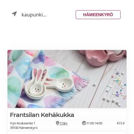
kaupunki...
HÄMEENKYRÖ
Frantsilan Kehäkukka
Yrjö-Koskisentie 1
110m
11:00-14:00
€15.9
39100 Hämeenkyrö