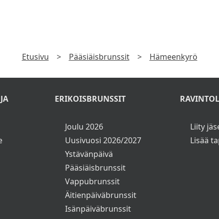
TILAA UUTISKIRJE
laa uutiskirje ja saat tiedon uusista tarjouksista ensimmäise
►
Katso
Tietosuojaseloste
Etusivu
>
Pääsiäisbrunssit
>
Hämeenkyrö