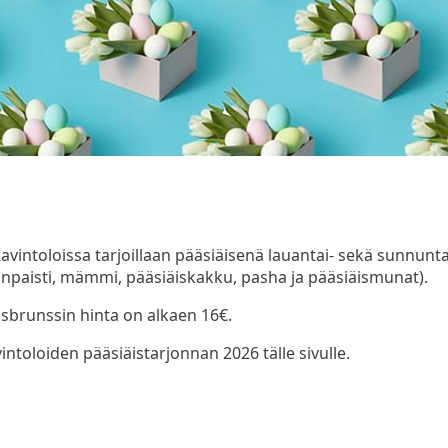
vintoloissa tarjoillaan pääsiäisenä lauantai- sekä sunnuntai
npaisti, mämmi, pääsiäiskakku, pasha ja pääsiäismunat).
sbrunssin hinta on alkaen 16€.
oloiden pääsiäistarjonnan 2026 tälle sivulle.