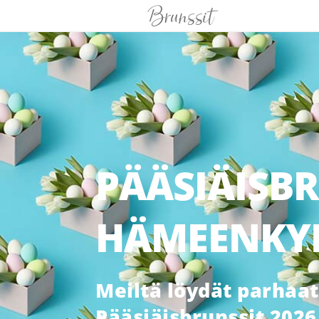
PÄÄSIÄISB
HÄMEENKY
Meiltä löydät parhaat
Pääsiäisbrunssit 2026