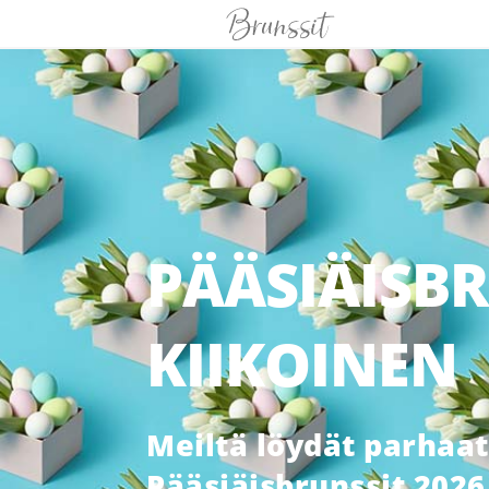
PÄÄSIÄISB
KIIKOINEN
Meiltä löydät parhaat
Pääsiäisbrunssit 2026