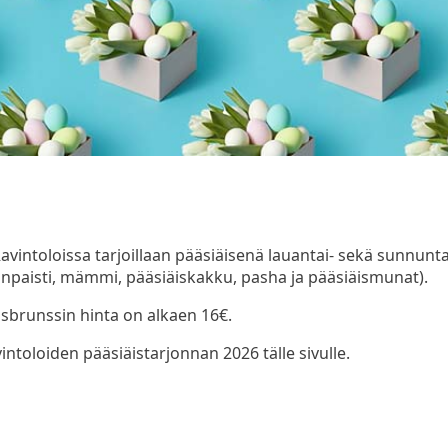
vintoloissa tarjoillaan pääsiäisenä lauantai- sekä sunnuntai
npaisti, mämmi, pääsiäiskakku, pasha ja pääsiäismunat).
sbrunssin hinta on alkaen 16€.
oloiden pääsiäistarjonnan 2026 tälle sivulle.