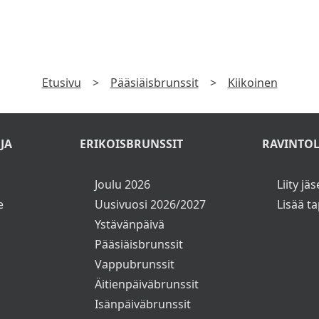
TILAA UUTISKIRJE
laa uutiskirje ja saat tiedon uusista tarjouksista ensimmäise
►
Katso
Tietosuojaseloste
Etusivu
>
Pääsiäisbrunssit
>
Kiikoinen