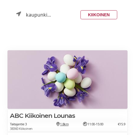
kaupunki...
KIIKOINEN
ABC Kiikoinen Lounas
Taitajantie 3
1.8km
11:00-15:00
€15.9
38360 Kiikoinen