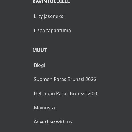
Pääsiäisbrunssit
Vappubrunssit
Äitienpäiväbrunssit
Isänpäiväbrunssit
RAVINTOLOILLE
Liity jäseneksi
Lisää tapahtuma
MUUT
Blogi