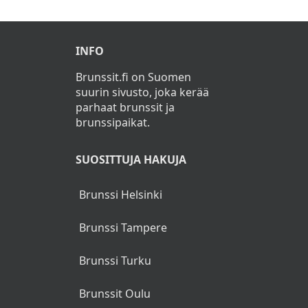
Tilaa uutiskirje ja saat tiedon uusista tarjouksista
ensimmäisenä!
►
Katso
Tietosuojaseloste
Etusivu
>
Pääsiäisbrunssit
>
Söderkulla
INFO
Brunssit.fi on Suomen
suurin sivusto, joka kerää
parhaat brunssit ja
brunssipaikat.