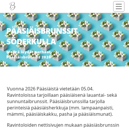
PÄÄSIÄISBRUNSSIT
SÖDERKULLA
Meiltä löydät parhaat
Pääsiäisbrunssit 2026
Vuonna 2026 Pääsiäistä vietetään 05.04.
Ravintoloissa tarjoillaan pääsiäisenä lauantai- sekä
sunnuntaibrunssit. Pääsiäisbrunssilla tarjolla
perinteisiä pääsiäisherkkuja (mm. lampaanpaisti,
mämmi, pääsiäiskakku, pasha ja pääsiäismunat).
Ravintoloiden nettisivujen mukaan pääsiäsbrunssin