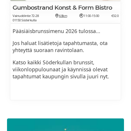
Gumbostrand Konst & Form Bistro
Vainuddintie 72-28
4.8km
11:00-15:00
€32.0
01150 Söderkulla
Pääsiäisbrunssimenu 2026 tulossa...
Jos haluat lisätietoja tapahtumasta, ota
yhteyttä suoraan ravintolaan.
Katso kaikki Söderkullan brunssit,
viikonloppulounaat ja käynnissä olevat
tapahtumat kaupungin sivulla juuri nyt.