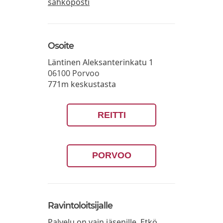
sähköposti
Osoite
Läntinen Aleksanterinkatu 1
06100
Porvoo
771m keskustasta
REITTI
PORVOO
Ravintoloitsijalle
Palvelu on vain jäsenille. Etkö