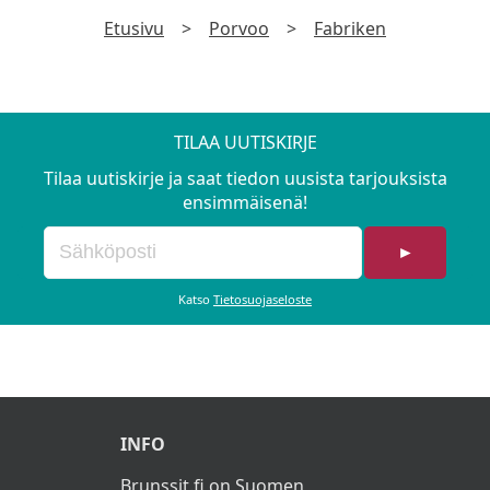
Etusivu
>
Porvoo
>
Fabriken
TILAA UUTISKIRJE
Tilaa uutiskirje ja saat tiedon uusista tarjouksista
ensimmäisenä!
►
Katso
Tietosuojaseloste
INFO
Brunssit.fi on Suomen