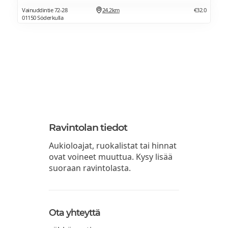
Vainuddintie 72-28
24.2km
€32.0
01150 Söderkulla
Ravintolan tiedot
Aukioloajat, ruokalistat tai hinnat
ovat voineet muuttua. Kysy lisää
suoraan ravintolasta.
Ota yhteyttä