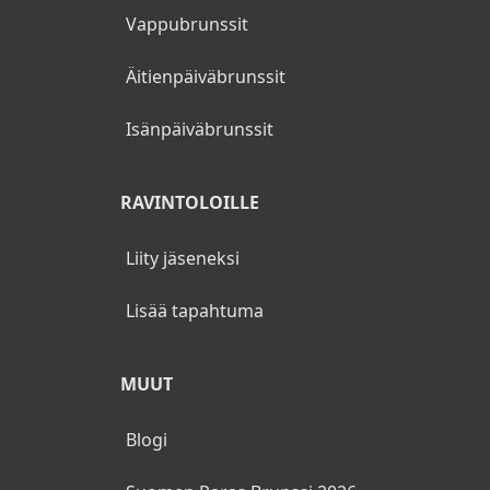
Vappubrunssit
Äitienpäiväbrunssit
Isänpäiväbrunssit
RAVINTOLOILLE
Liity jäseneksi
Lisää tapahtuma
MUUT
Blogi