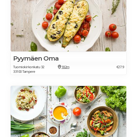
Pyymäen Oma
Tuomiokirkonkatu 32
182m
€27.9
33100 Tampere