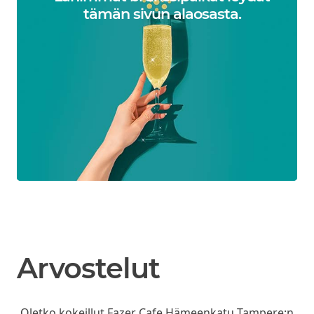
tämän sivun alaosasta.
Arvostelut
Oletko kokeillut Fazer Cafe Hämeenkatu Tampere:n