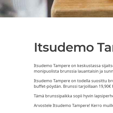
Itsudemo T
Itsudemo Tampere on keskustassa sijaitsev
monipuolista brunssia lauantaisin ja sunn
Itsudemo Tampere on todella suosittu bru
buffet-pöydän. Brunssi tarjoillaan 19,90€ 
Tämä brunssipaikka sopii hyvin lapsiperhei
Arvostele Itsudemo Tampere! Kerro muille 