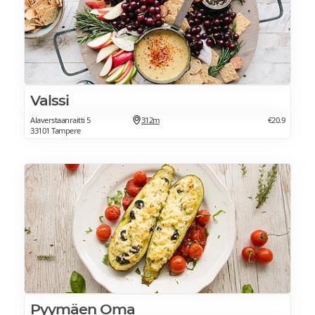
Valssi
Alaverstaanraitti 5
312m
€20.9
33101 Tampere
Pyymäen Oma