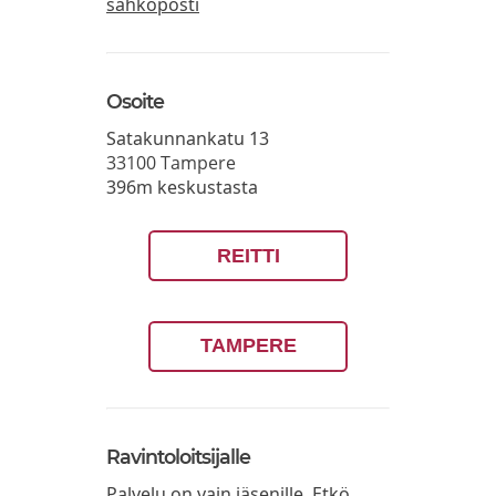
sähköposti
Osoite
Satakunnankatu 13
33100
Tampere
396m keskustasta
REITTI
TAMPERE
Ravintoloitsijalle
Palvelu on vain jäsenille. Etkö