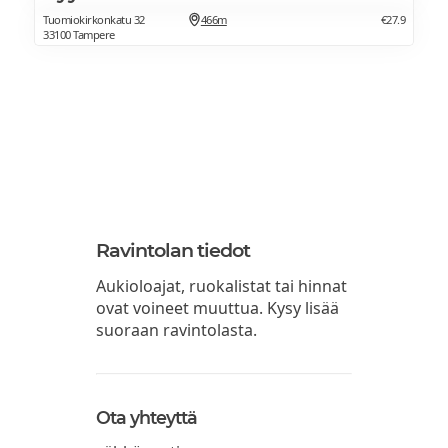
Tuomiokirkonkatu 32
466m
€27.9
33100 Tampere
Ravintolan tiedot
Aukioloajat, ruokalistat tai hinnat
ovat voineet muuttua. Kysy lisää
suoraan ravintolasta.
Ota yhteyttä