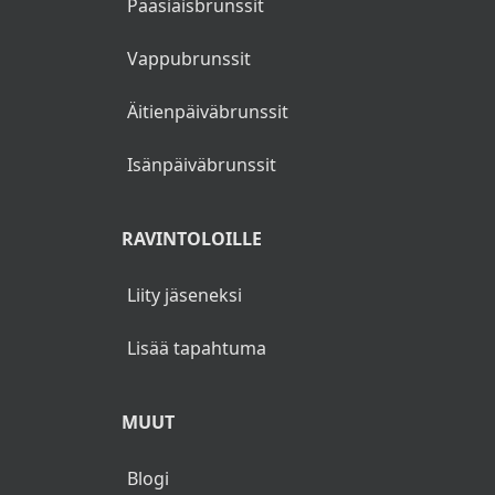
Pääsiäisbrunssit
Vappubrunssit
Äitienpäiväbrunssit
Isänpäiväbrunssit
RAVINTOLOILLE
Liity jäseneksi
Lisää tapahtuma
MUUT
Blogi