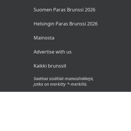
Suomen Paras Brunssi 2026
Helsingin Paras Brunssi 2026
Mainosta
Advertise with us
Kaikki brunssit
Saattaa sisältää mainoslinkkejä,
jotka on merkitty *-merkillä.
© 2026 Brunssit.fi. Kaikki oikeudet pidätetään.
Käyttöehdot
Tietosuojaseloste