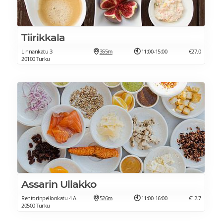
Tiirikkala
Linnankatu 3
355m
11:00-15:00
€27.0
20100 Turku
Assarin Ullakko
Rehtorinpellonkatu 4 A
526m
11:00-16:00
€12.7
20500 Turku