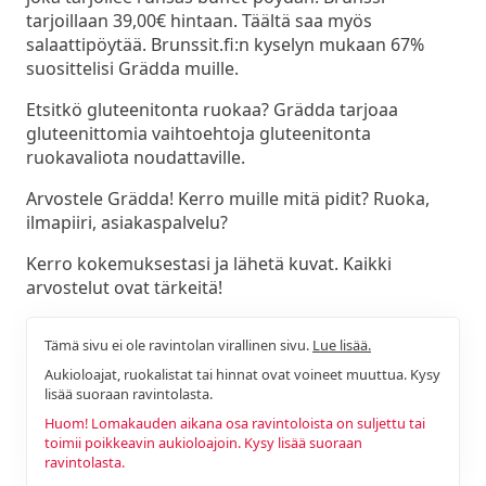
tarjoillaan 39,00€ hintaan. Täältä saa myös
salaattipöytää. Brunssit.fi:n kyselyn mukaan 67%
suosittelisi Grädda muille.
Etsitkö gluteenitonta ruokaa? Grädda tarjoaa
gluteenittomia vaihtoehtoja gluteenitonta
ruokavaliota noudattaville.
Arvostele Grädda! Kerro muille mitä pidit? Ruoka,
ilmapiiri, asiakaspalvelu?
Kerro kokemuksestasi ja lähetä kuvat. Kaikki
arvostelut ovat tärkeitä!
Tämä sivu ei ole ravintolan virallinen sivu.
Lue lisää.
Aukioloajat, ruokalistat tai hinnat ovat voineet muuttua. Kysy
lisää suoraan ravintolasta.
Huom! Lomakauden aikana osa ravintoloista on suljettu tai
toimii poikkeavin aukioloajoin. Kysy lisää suoraan
ravintolasta.