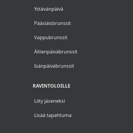
Ystävänpäivä
Pääsiäisbrunssit
Vappubrunssit
Äitienpäiväbrunssit
Isänpäiväbrunssit
RAVINTOLOILLE
Liity jäseneksi
Lisää tapahtuma