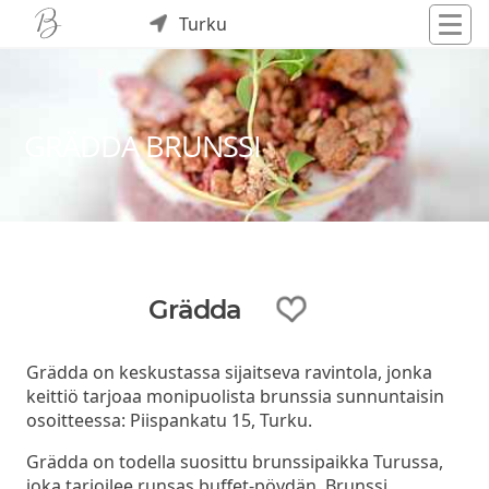
Turku
GRÄDDA BRUNSSI
Grädda
Grädda on keskustassa sijaitseva ravintola, jonka
keittiö tarjoaa monipuolista brunssia sunnuntaisin
osoitteessa: Piispankatu 15, Turku.
Grädda on todella suosittu brunssipaikka Turussa,
joka tarjoilee runsas buffet-pöydän. Brunssi