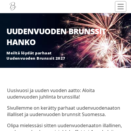
UUDENVUODEN BRUNSSIT
HANKO
Meiltä löydät parhaat
Uudenvuoden Brunssit 2027
Uusivuosi ja uuden vuoden aatto: Aloita
uudenvuoden juhlinta brunssilla!
Sivullemme on kerätty parhaat uudenvuodenaaton
illalliset ja uudenvuoden brunnsit Suomessa.
Olipa mielessäsi sitten uudenvuodenaaton illallinen,