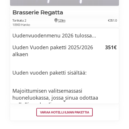
Brasserie Regatta
Torikatu 2
129m
€351.0
10900 Hanko
Uudenvuodenmenu 2026 tulossa...
Uuden Vuoden paketti 2025/2026
351€
alkaen
Uuden vuoden paketti sisältää:
Majoittumisen valitsemassasi
huoneluokassa, jossa sinua odottaa
pullollinen kuplivaa
VARAA HOTELLI ILMAN PAKETTIA
Runsaan aamiaisen
Päiväsisäänpääsy kylpylään