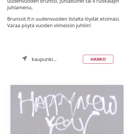
uudenvuoden brunssi, juhlabuffet tai 4 ruokalajin
juhlamenu,
Brunssit.fi:n uudenvuoden listalta löydät etsimäsi.
Varaa pöytä vuoden viimeisiin juhliin!
kaupunki...
HANKO