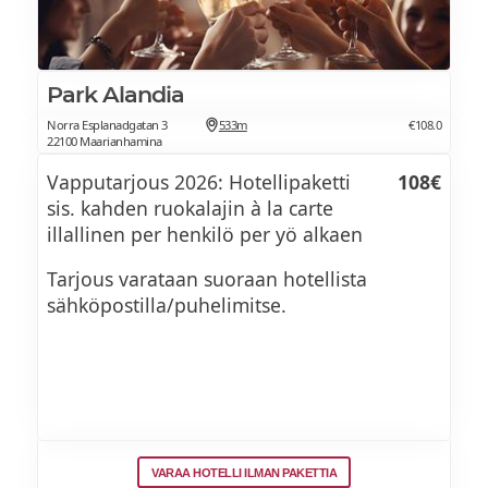
Park Alandia
Norra Esplanadgatan 3
533m
€108.0
22100 Maarianhamina
Vapputarjous 2026: Hotellipaketti
108€
sis. kahden ruokalajin à la carte
illallinen per henkilö per yö alkaen
Tarjous varataan suoraan hotellista
sähköpostilla/puhelimitse.
VARAA HOTELLI ILMAN PAKETTIA