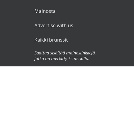
Mainosta
Advertise with us
Kaikki brunssit
Saattaa sisältää mainoslinkkejä,
jotka on merkitty *-merkillä.
© 2026 Brunssit.fi. Kaikki oikeudet pidätetään.
Käyttöehdot
Tietosuojaseloste
Vastuuvapauslauseke
🌜
🌞