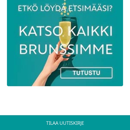
Tuorekurkku-perunasalaatti M. G. VEG.
Kartanon italialiansalaattia ja savukinkkua
L.
Ginisilakkaa M. G.
Sinappi-smetanasilli L. G.
Lämminsavulohta ja remouladekastiketta
M. G.
Leikkelelajitelma M. G.
Marinoidut oliivit M. G.
Marinoitua punasipulia M. G. VEG.
Kartanon saaristolaisleipää ja focacciaa L.
Vaahdotettua pähkinävoita L. G.
TILAA UUTISKIRJE