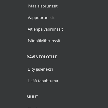
Pääsiäisbrunssit
tai
Vappubrunssit
Frittikanaa, paahdettua pikkuperunaa,
majoneesi, suolakurkkua ja coleslaw L. G.
Äitienpäiväbrunssit
Pillimehu
Isänpäiväbrunssit
Jälkiruokapöytä
RAVINTOLOILLE
Liity jäseneksi
Lisää tapahtuma
MUUT