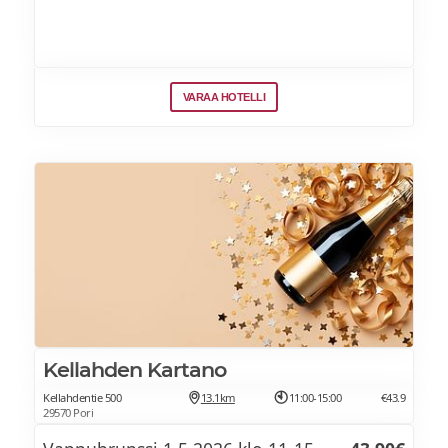
VARAA HOTELLI
Kellahden Kartano
Kellahdentie 500
13.1km
11:00-15:00
€43.9
29570 Pori