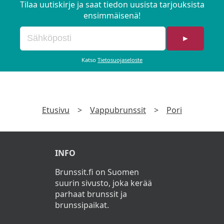
Tilaa uutiskirje ja saat tiedon uusista tarjouksista
Harissatuorejuustoa L. G.
ensimmäisenä!
Frittiperunat L. G.
►
Naudan briskettiä ja savuviski-
Katso
Tietosuojaseloste
kermakastiketta L. G.
Aidot nakit M. G., (soijanakit M. G. VEG.)
Etusivu
>
Vappubrunssit
>
Pori
Munakokkelia ja paistettua parsaa L. G.
Sitrusmarinoituja marjoja ja Licor 43 -
INFO
mascarponevaahtoa L. G.
Brunssit.fi on Suomen
Huikoo Bakeryn pikkumunkkeja L.
suurin sivusto, joka kerää
parhaat brunssit ja
brunssipaikat.
Sima M. G.