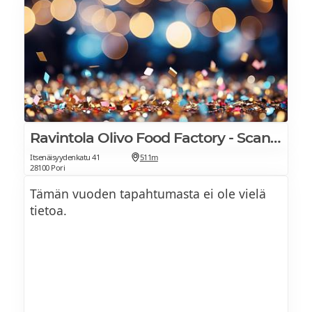
Ravintola Olivo Food Factory - Scandic Pori
Itsenäisyydenkatu 41
511m
28100 Pori
Tämän vuoden tapahtumasta ei ole vielä
tietoa.