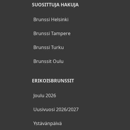
Kahvi tai tee
SUOSITTUJA HAKUJA
Tuoremehu
Brunssi Helsinki
Brunssi Tampere
Brunssi Turku
Lasten menu
Brunssit Oulu
Alkupalat buffetpöydästä
tai
ERIKOISBRUNSSIT
Kurkku- ja porkkanatikkuja, melonia,
Joulu 2026
salaattia, NAMS-tomaatteja ja
salaatinkastike
Uusivuosi 2026/2027
Kartanon lihapullia, perunamuusia,
Ystävänpäivä
suolakurkkua ja coleslaw L. G.