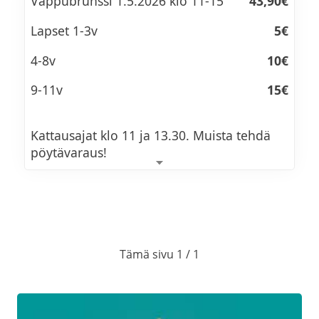
Vappubrunssi 1.5.2026 klo 11-15
43,90€
Lapset 1-3v
5€
4-8v
10€
9-11v
15€
Kattausajat klo 11 ja 13.30. Muista tehdä
pöytävaraus!
VAPPUBRUNSSIMENU
Vihersalaattia, proseccolla marinoituja
Tämä sivu 1 / 1
rypäleitä ja prosecco-vinegretti M. G. VEG.
Savulohi-parsapiirakka L.