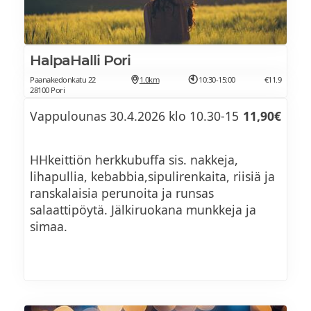
HalpaHalli Pori
Paanakedonkatu 22
1.0km
10:30-15:00
€11.9
28100 Pori
Vappulounas 30.4.2026 klo 10.30-15
11,90€
HHkeittiön herkkubuffa sis. nakkeja,
lihapullia, kebabbia,sipulirenkaita, riisiä ja
ranskalaisia perunoita ja runsas
salaattipöytä. Jälkiruokana munkkeja ja
simaa.