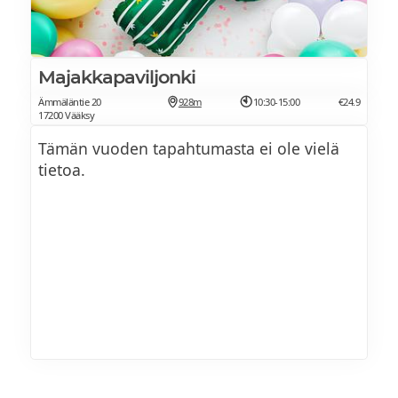
Majakkapaviljonki
Ämmäläntie 20
928m
10:30-15:00
€24.9
17200 Vääksy
Tämän vuoden tapahtumasta ei ole vielä
tietoa.