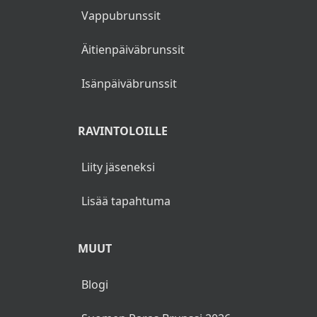
Vappubrunssit
Äitienpäiväbrunssit
Isänpäiväbrunssit
RAVINTOLOILLE
Liity jäseneksi
Lisää tapahtuma
MUUT
Blogi