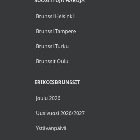
SUOSITTUJA HAKUJA
valmistettua pinaattia, sokerihernettä,
parmesania ja paahdettua voita
Brunssi Helsinki
Brunssi Tampere
KEY LIME PIE (L,G)
Brunssi Turku
Lime-juustokakkua amerikan tyyliin,
Brunssit Oulu
paahdettua marenkia ja tuoreita marjoja
ERIKOISBRUNSSIT
Joulu 2026
Uusivuosi 2026/2027
Ystävänpäivä