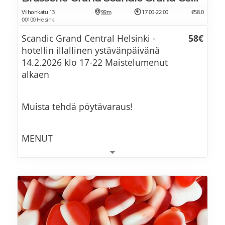
Vilhonkatu 13
99m
17:00-22:00
€58.0
00100 Helsinki
Scandic Grand Central Helsinki -
58€
hotellin illallinen ystävänpäivänä
14.2.2026 klo 17-22 Maistelumenut
alkaen
Muista tehdä pöytävaraus!
MENUT
GRAND BRASSERIE MENU
68€
Toast Skagen:
käsinkuorittuja katkarapuja, briossileipää