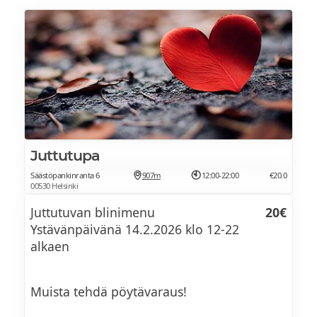
MENU
Maa-artisokkakeitto
Alkupalalajitelma
Juttutupa
Säästöpankinranta 6
907m
12:00-22:00
€20.0
Suolattua lohta, blini siianmädillä,
00530 Helsinki
härkätartar
Juttutuvan blinimenu
20€
Ystävänpäivänä 14.2.2026 klo 12-22
alkaen
Päivän tuoretta kalaa, mäti-voikastiketta
Muista tehdä pöytävaraus!