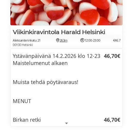
ja muikunmätiä (L)
Härän marmorifileepihvi, Comté-
Viikinkiravintola Harald Helsinki
perunapyreetä,
Aleksanterinkatu 21
263m
12:00-23:00
€46.7
maa-artisokkaa ja salottisipuli-
00100 Helsinki
punaviinikastiketta (L, G)
Ystävänpäivänä 14.2.2026 klo 12-23
46,70€
Maistelumenut alkaen
Suklaa-pistaasi crème brûlée (L, G)
Muista tehdä pöytävaraus!
Viinisuositus menulle
34 €
MENUT
Leitz 4 Friends Riesling Trocken 12cl
Ogier Artésis Côtes du Rhône 16cl
Birkan retki
46,70€
Château Mulonniére Coteaux du Layon 8cl