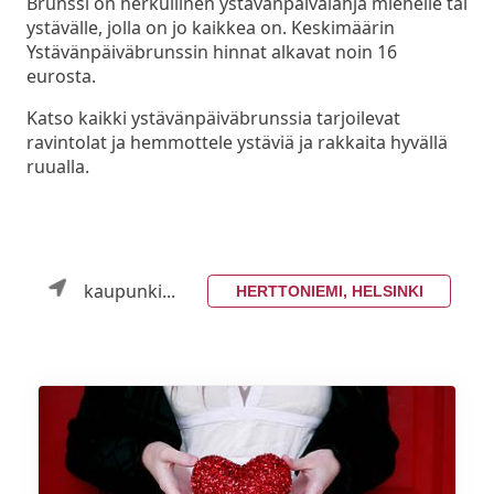
Brunssi on herkullinen ystävänpäivälahja miehelle tai
ystävälle, jolla on jo kaikkea on. Keskimäärin
Ystävänpäiväbrunssin hinnat alkavat noin 16
eurosta.
Katso kaikki ystävänpäiväbrunssia tarjoilevat
ravintolat ja hemmottele ystäviä ja rakkaita hyvällä
ruualla.
kaupunki...
HERTTONIEMI, HELSINKI