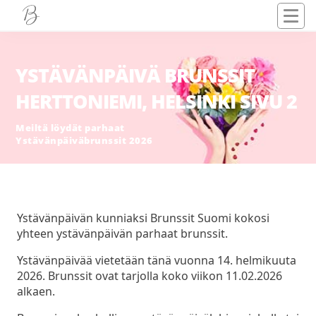
YSTÄVÄNPÄIVÄ BRUNSSIT
HERTTONIEMI, HELSINKI SIVU 2
Meiltä löydät parhaat
Ystävänpäiväbrunssit 2026
Ystävänpäivän kunniaksi Brunssit Suomi kokosi
yhteen ystävänpäivän parhaat brunssit.
Ystävänpäivää vietetään tänä vuonna 14. helmikuuta
2026. Brunssit ovat tarjolla koko viikon 11.02.2026
alkaen.