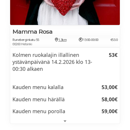
Mamma Rosa
Runeberginkatu 55
1.3km
13:00-00:00
€53.0
00260 Helsinki
Kolmen ruokalajin illallinen
53€
ystävänpäivänä 14.2.2026 klo 13-
00:30 alkaen
Kauden menu kalalla
53,00€
Kauden menu härällä
58,00€
Kauden menu porolla
59,00€
Muista tehdä pöytävaraus!