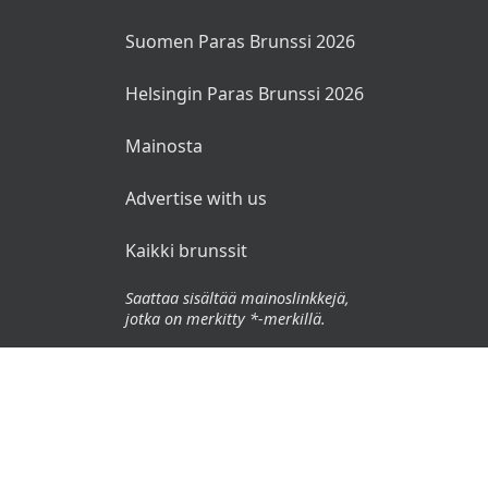
Suomen Paras Brunssi 2026
Helsingin Paras Brunssi 2026
Mainosta
Advertise with us
Kaikki brunssit
Saattaa sisältää mainoslinkkejä,
jotka on merkitty *-merkillä.
© 2026 Brunssit.fi. Kaikki oikeudet pidätetään.
Käyttöehdot
Tietosuojaseloste