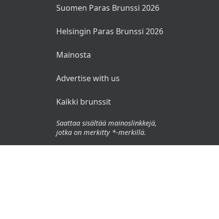
Suomen Paras Brunssi 2026
Helsingin Paras Brunssi 2026
Mainosta
Advertise with us
Kaikki brunssit
Saattaa sisältää mainoslinkkejä,
jotka on merkitty *-merkillä.
© 2026 Brunssit.fi. Kaikki oikeudet pidätetään.
Käyttöehdot
Tietosuojaseloste