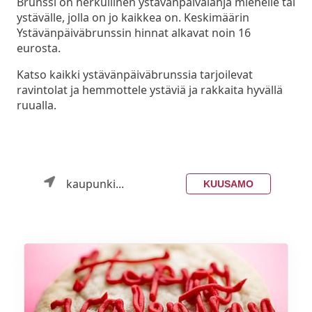
Brunssi on herkullinen ystävänpäivälahja miehelle tai
ystävälle, jolla on jo kaikkea on. Keskimäärin
Ystävänpäiväbrunssin hinnat alkavat noin 16
eurosta.
Katso kaikki ystävänpäiväbrunssia tarjoilevat
ravintolat ja hemmottele ystäviä ja rakkaita hyvällä
ruualla.
kaupunki...
KUUSAMO