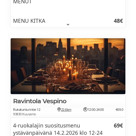
MENUT
MENU KITKA
48€
Kermainen metsäsienikeitto | Creamy
forest mushroom soup
Cousiño-Macul Chardonnay, Chile
Muikut talon tapaan | Fried vendaces, dill,
mashed potatoes
Wolfberger W3, Ranska / France
Ravintola Vespino
Rukatunturintie 12
22.6km
12:00-24:00
€69.0
Créme Brûlée mustikalla | Créme Brûlée
93830 Kuusamo
with blueberries
4-ruokalajin suositusmenu
69€
Schönhell Riesling Auslese, Saksa /
ystävänpäivänä 14.2.2026 klo 12-24