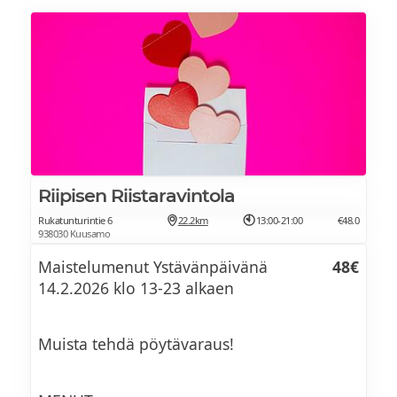
Riipisen Riistaravintola
Rukatunturintie 6
22.2km
13:00-21:00
€48.0
938030 Kuusamo
Maistelumenut Ystävänpäivänä
48€
14.2.2026 klo 13-23 alkaen
Muista tehdä pöytävaraus!