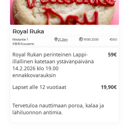
Royal Ruka
Mestantie 1
21.2km
19:00-23:00
€59.0
93830 Kuusamo
Royal Rukan perinteinen Lappi-
59€
illallinen katetaan ystävänpäivänä
14.2.2026 klo 19.00
ennakkovarauksin
Lapset alle 12 vuotiaat
19,90€
Tervetuloa nauttimaan poroa, kalaa ja
lähiluonnon antimia.