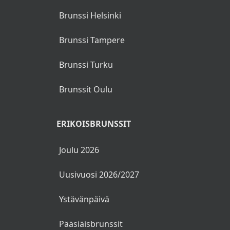
Brunssi Helsinki
Klassikko Vespinon tapaan
Game Wine Nero D’Avola, Italia / Italy
Torta di Mirtilli
Brunssi Tampere
Leipäjuustoa ja lakkaa | Lapland bread
Vespinon mustikkaleivos ja vaniljajäätelöä
cheese and cloudberries
Brunssi Turku
(G)
Schönhell Riesling Auslese, Saksa /
Brunssit Oulu
Germany
ERIKOISBRUNSSIT
Viinipaketti | Wine package
44 €
Joulu 2026
Uusivuosi 2026/2027
Ystävänpäivä
Pääsiäisbrunssit