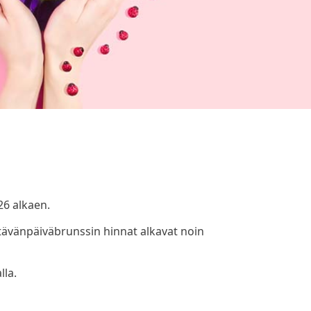
26 alkaen.
Ystävänpäiväbrunssin hinnat alkavat noin
lla.