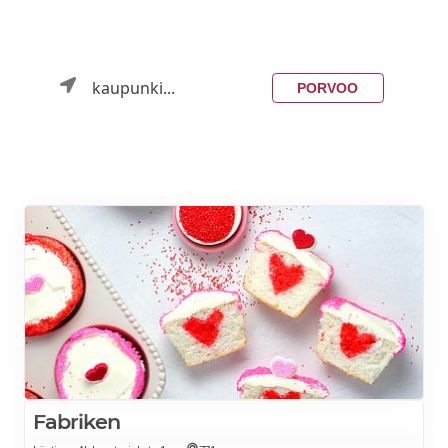
kaupunki...
PORVOO
Fabriken