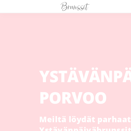
YSTÄVÄNPÄ
PORVOO
Meiltä löydät parhaat
Ystävänpäiväbrunssit