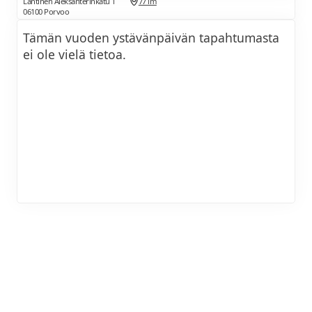
Läntinen Aleksanterinkatu 1
771m
06100 Porvoo
Tämän vuoden ystävänpäivän tapahtumasta
ei ole vielä tietoa.