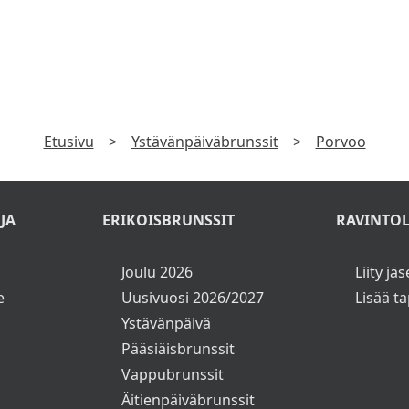
TILAA UUTISKIRJE
laa uutiskirje ja saat tiedon uusista tarjouksista ensimmäise
►
Katso
Tietosuojaseloste
Etusivu
>
Ystävänpäiväbrunssit
>
Porvoo