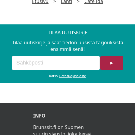
Etusivu
>
Lahti
>
Cafe Ida
TILAA UUTISKIRJE
Tilaa uutiskirje ja saat tiedon uusista tarjouksista
ensimmäisenä!
►
Katso
Tietosuojaseloste
INFO
Brunssit.fi on Suomen
suurin sivusto, joka kerää