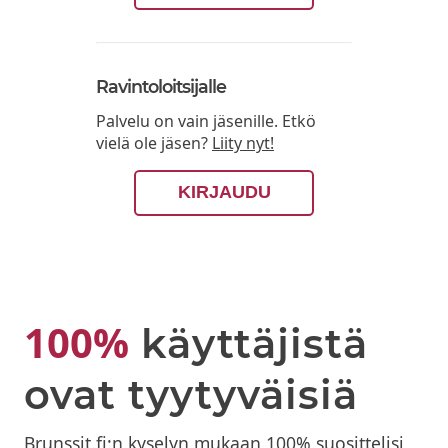
Ravintoloitsijalle
Palvelu on vain jäsenille. Etkö
vielä ole jäsen?
Liity nyt!
KIRJAUDU
100%
käyttäjistä
ovat tyytyväisiä
Brunssit.fi:n kyselyn mukaan 100% suosittelisi