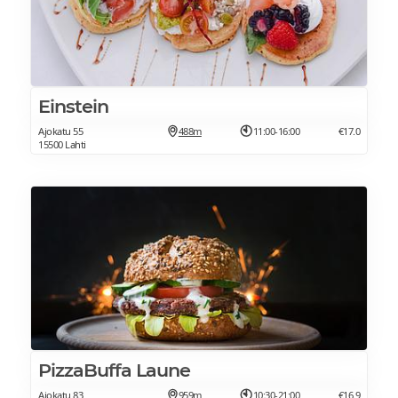
Einstein
Ajokatu 55
488m
11:00-16:00
€17.0
15500 Lahti
PizzaBuffa Laune
Ajokatu 83
959m
10:30-21:00
€16.9