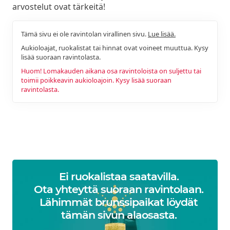
arvostelut ovat tärkeitä!
Tämä sivu ei ole ravintolan virallinen sivu.
Lue lisää.
Aukioloajat, ruokalistat tai hinnat ovat voineet muuttua. Kysy
lisää suoraan ravintolasta.
Huom! Lomakauden aikana osa ravintoloista on suljettu tai
toimii poikkeavin aukioloajoin. Kysy lisää suoraan
ravintolasta.
Ei ruokalistaa saatavilla.
Ota yhteyttä suoraan ravintolaan.
Lähimmät brunssipaikat löydät
tämän sivun alaosasta.