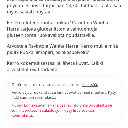
pöydän. Brunssi tarjoillaan 13,70€ hintaan. Täältä saa
myös salaattipöytää.
Etsitkö gluteenitonta ruokaa? Ravintola Wanha
Herra tarjoaa gluteenittomia vaihtoehtoja
gluteenitonta ruokavaliota noudattaville.
Arvostele Ravintola Wanha Herra! Kerro muille mitä
pidit? Ruoka, ilmapiiri, asiakaspalvelu?
Kerro kokemuksestasi ja lähetä kuvat. Kaikki
arvostelut ovat tärkeitä!
Tämä sivu ei ole ravintolan virallinen sivu.
Lue lisää.
Aukioloajat, ruokalistat tai hinnat ovat voineet muuttua. Kysy
lisää suoraan ravintolasta.
Huom! Lomakauden aikana osa ravintoloista on suljettu tai
toimii poikkeavin aukioloajoin. Kysy lisää suoraan
ravintolasta.