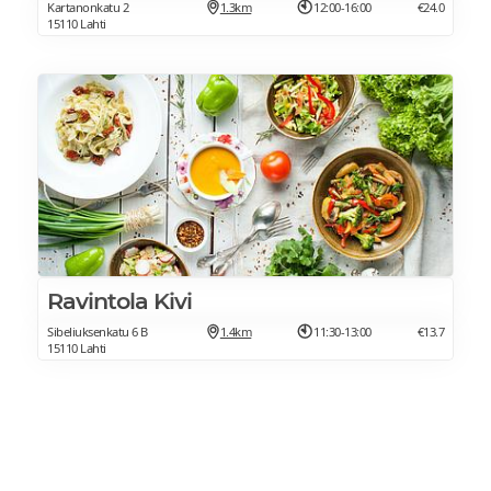
Kartanonkatu 2
1.3km
12:00-16:00
€24.0
15110 Lahti
Ravintola Kivi
Sibeliuksenkatu 6 B
1.4km
11:30-13:00
€13.7
15110 Lahti