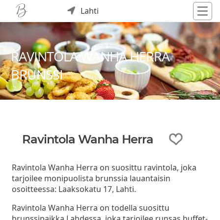
Lahti
RAVINTOLA WANHA HERRA
BRUNSSI
Ravintola Wanha Herra
Ravintola Wanha Herra on suosittu ravintola, joka
tarjoilee monipuolista brunssia lauantaisin
osoitteessa: Laaksokatu 17, Lahti.
Ravintola Wanha Herra on todella suosittu
brunssipaikka Lahdessa, joka tarjoilee runsas buffet-