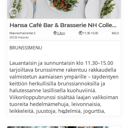
Hansa Café Bar & Brasserie NH Collection Helsinki
Mannerheimintie 5
3.2km
11:30-15:00
€42.0
00100 Helsinki
BRUNSSIMENU
Lauantaisin ja sunnuntaisin klo 11.30–15.00
tarjoiltava brunssimme rakentuu rakkaudella
valmistetun aamiaisen ympärille – täydentyen
keittiön herkullisilla brunssiannoksilla ja
halutessanne lasillisella kuohuviiniä.
Viikonloppubrunssi sisältää laajan valikoiman
tuoreita hedelmämehuja, leivonnaisia,
leikkeleitä, juustoja, hedelmiä, jogurttia,
kotitekoisia skonssia ja tuoreita croissanteja.
Lisäksi itsetehtyjä ja paikallisista raaka-