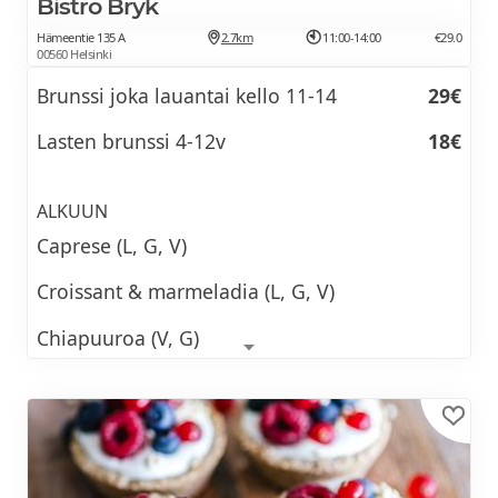
Bistro Bryk
Vegaaninen jälkiruoka saatavilla
Lapset 4-12 vuotiaat -50%.
Hämeentie 135 A
2.7km
11:00-14:00
€29.0
pyydettäessä
00560 Helsinki
Brunssi joka lauantai kello 11-14
29€
BRUNSSIMENU tulossa
Toast to Brunch
Lasten brunssi 4-12v
18€
Tuoremehua
ALKUUN
Kahvia ja teetä
Caprese (L, G, V)
Upgrade your brunch!
Croissant & marmeladia (L, G, V)
Annokset lisätilauksesta
Chiapuuroa (V, G)
Hedelmäsalaattia (V, G)
Menemen
8,90€
Kananmunia, tomaattia ja vihreää paprikaa
Smoothie +
3€
haudutettuna oliiviöljyssä