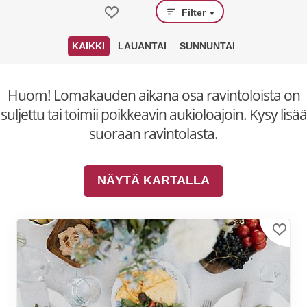
Filter
▼
KAIKKI
LAUANTAI
SUNNUNTAI
Huom! Lomakauden aikana osa ravintoloista on
suljettu tai toimii poikkeavin aukioloajoin. Kysy lisää
suoraan ravintolasta.
NÄYTÄ KARTALLA