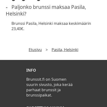
Paljonko brunssi maksaa Pasila,
Talon marinoitua silakkaa (L, G)
Helsinki?
Maalaispatonkia, karjalanpiirakoita,
Brunssi Pasila, Helsinki maksaa keskimäärin
croissanteja
23,40€.
Tuorejuustoa, munavoita (L, G)
Salaatin kastiketta (L, G)
Etusivu
>
Pasila, Helsinki
Siemeniä (L, G) ja paahdettua sipulia (L)
Lämpimät ruoat:
INFO
Rapeaa tofua (V, G)
Brunssit.fi on Suomen
Kasvisgratiini (L, G)
suurin sivusto, joka kerää
parhaat brunssit ja
Falafelia (V)
brunssipaikat.
Päivän munakas (L, G)