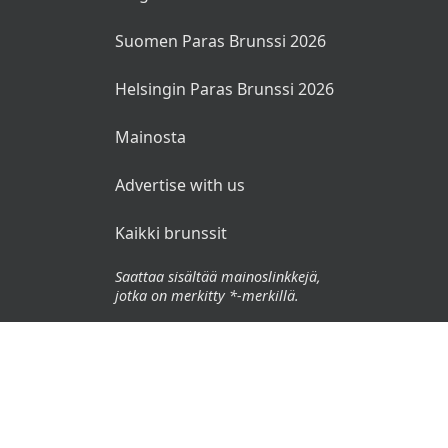
Suomen Paras Brunssi 2026
Helsingin Paras Brunssi 2026
Mainosta
Advertise with us
Kaikki brunssit
Saattaa sisältää mainoslinkkejä,
jotka on merkitty *-merkillä.
© 2026 Brunssit.fi. Kaikki oikeudet pidätetään.
Käyttöehdot
Tietosuojaseloste