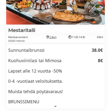
Suodatinkahvi tai tee
Koko päivän brunssikombo
14,90€
TORREN SCHIACCIATA -LEIPÄ + SMOOTHIE
Mestaritalli
Valitsemasi Schiacciata -leipä (Burrata,
Parma-Burrata, Sieni-tryffeli tai Kana-caesar)
Merikannontie 6
2.5km
11:00-14:30
€38.0
00260 Helsinki
+ Valitsemasi smoothie (Punainen, keltainen,
vihreä)
Sunnuntaibrunssi
38.0€
Kuohuviinilasi tai Mimosa
8€
Lapset alle 12 vuotta -50%
0-4 -vuotiaat veloituksetta.
Muista tehdä pöytävaraus!
BRUNSSIMENU