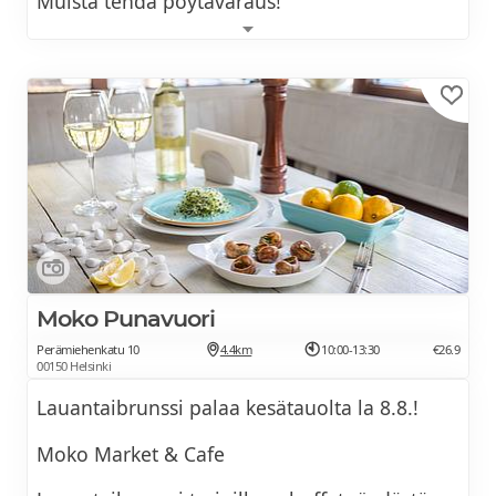
Muista tehdä pöytävaraus!
Klikkaa tästä ja tutustu menuun >>
Moko Punavuori
Perämiehenkatu 10
4.4km
10:00-13:30
€26.9
00150 Helsinki
Lauantaibrunssi palaa kesätauolta la 8.8.!
Moko Market & Cafe