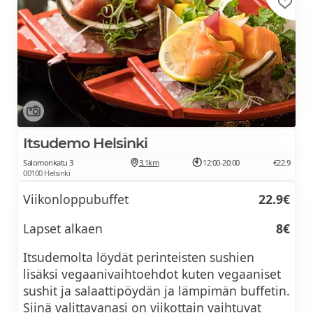
Voit myös nauttia viinejä tai juhlistaa
brunssia kuohuviinillä
Meiltä löytyy myös alkoholittomia
juomavaihtoehtoja
Erikoisruokavaliot pyritään ottamaan
mahdollisimman hyvin huomioon
Itsudemo Helsinki
Kahvilamme vastaavat mielellään
Salomonkatu 3
3.1km
12:00-20:00
€22.9
tiedusteluihin erikoisruokavalioista
00100 Helsinki
V=vegaaninen, G=gluteeniton
Viikonloppubuffet
22.9€
Keittiössämme käsitellään gluteenia sisältäviä
Lapset alkaen
8€
tuotteita
Itsudemolta löydät perinteisten sushien
Brunssihinnat
lisäksi vegaanivaihtoehdot kuten vegaaniset
sushit ja salaattipöydän ja lämpimän buffetin.
Kahvilla/teellä
26.9€
Siinä valittavanasi on viikottain vaihtuvat