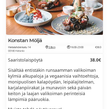
Hofsin kakkuja ja leivonnaisia
BEVERAGES - JUOMIA:
Tuoremehuja & Teelajitelma
Konstan Möljä
Kahvia tumma ja vaalea paahto
Hietalahdenkatu 14
3.8km
16:00-23:00
€38.0
00180 Helsinki
Saaristolaispöytä
38.0€
Sisältää entistäkin runsaamman valikoiman
kylmiä alkupaloja ja vegaanisia vaihtoehtoja,
monipuolisen kalapöydän, leipälajitelman,
karjalanpiirakat ja munavoin sekä päivän
keiton ja laajan valikoiman perinteisiä
lämpimiä pääruokia.