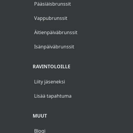
Pääsiäisbrunssit
Valikoima juustoja (L, G)
Vappubrunssit
Valikoima keksejä (L)
Äitienpäiväbrunssit
Juomina jäävesi, makuvesiä, smoothie, kahvi,
tee.
Isänpäiväbrunssit
RAVINTOLOILLE
Liity jäseneksi
Lisää tapahtuma
MUUT
Blogi