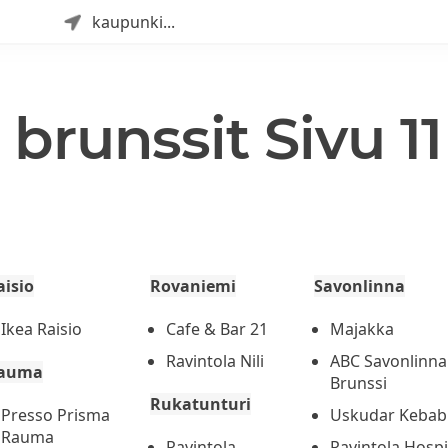
kaupunki...
 brunssit Sivu 11
aisio
Rovaniemi
Savonlinna
Ikea Raisio
Cafe & Bar 21
Majakka
Ravintola Nili
ABC Savonlinna
auma
Brunssi
Rukatunturi
Presso Prisma
Uskudar Kebab
Rauma
Ravintola
Ravintola Hospi