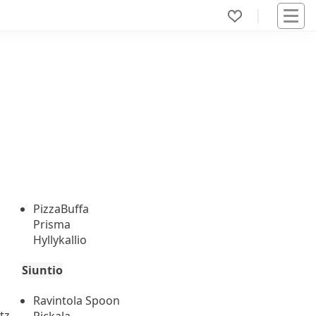
PizzaBuffa
Prisma
Hyllykallio
Siuntio
Ravintola Spoon
tz