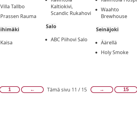
Villa Tallbo
Kaltiokivi,
Waahto
Scandic Rukahovi
Prassen Rauma
Brewhouse
Salo
iihimäki
Seinäjoki
ABC Piihovi Salo
Kaisa
Äärellä
Holy Smoke
Tämä sivu 11 / 15
1
←
→
15