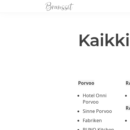
Kaikki
Porvoo
R
Hotel Onni
Porvoo
R
Sinne Porvoo
Fabriken
RUNO Kitchen