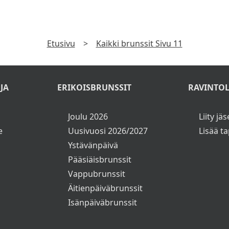
Etusivu
>
Kaikki brunssit Sivu 11
JA
ERIKOISBRUNSSIT
RAVINTOL
Joulu 2026
Liity jä
e
Uusivuosi 2026/2027
Lisää t
Ystävänpäivä
Pääsiäisbrunssit
Vappubrunssit
Äitienpäiväbrunssit
Isänpäiväbrunssit