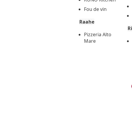
Fou de vin
Raahe
R
Pizzeria Alto
Mare