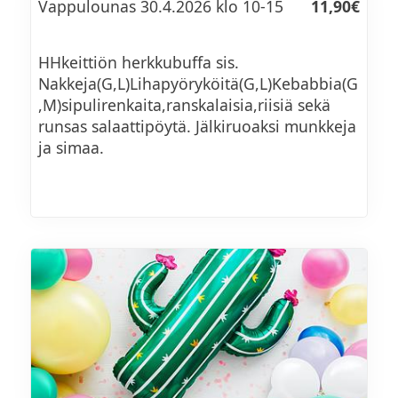
Vappulounas 30.4.2026 klo 10-15
11,90€
kirsikkatomaatti-parsasalaattia, rapeaa
HHkeittiön herkkubuffa sis.
ilmakuivattua kinkkua ja parmesaania (L,G)
Nakkeja(G,L)Lihapyöryköitä(G,L)Kebabbia(G
,M)sipulirenkaita,ranskalaisia,riisiä sekä
Pikkelöityjä vihanneksia (V,M,G)
runsas salaattipöytä. Jälkiruoaksi munkkeja
ja simaa.
Myrttisen suolakurkkuja, hunajaa ja
smetanaa (L,G)
Järvikalamoussea (L,G)
Kylmäsavulohitartaria (L,G)