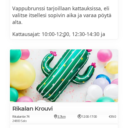
Talon leipälajitelma
Vappubrunssi tarjoillaan kattauksissa, eli
Ruokajuomat
valitse itsellesi sopivin aika ja varaa pöytä
alta.
Sokeroituja donitseja (L)
Kattausajat: 10:00-12:00, 12:30-14:30 ja
Minipannukakkuja
15:00-17:00.
Kanelisokeroituja churroja (M)
Muista tehdä pöytävaraus!
Vohvelikeksejä (L)
Popcornia (VE, G)
VAPPUMENU 2026
Suklaa-, kinuski- ja mansikkakastiketta
SALAATTIPÖYTÄ
Vaahtokarkkeja (L, G) ja värikkäitä
strösseleitä (VE,G)
Raikasta vihersalaattia (V,G)
Rikalan Krouvi
Kahvia, teetä ja kaakaota
Rikalantie 74
3.7km
12:00-17:00
€39.0
Caesarsalaattia (L,G, sisältää kalaa)
24800 Salo