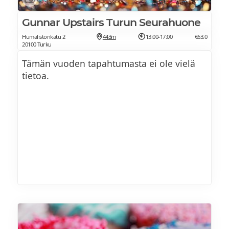
Minimunkkeja ja simaa
perunamuusia
Gunnar Upstairs Turun Seurahuone
Marjamoussekakkua L, G
Humalistonkatu 2
443m
13:00-17:00
€63.0
Jälkiruokapöydässä
20100 Turku
Munkkeja L
Tämän vuoden tapahtumasta ei ole vielä
tietoa.
Kirsikkajuustokakkua L,PVEG
Mutakakkua ja suolakinuskia L,G