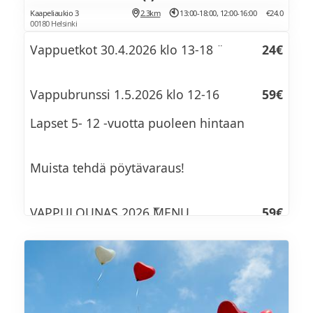
Kaapeliaukio 3
2.3km
13:00-18:00, 12:00-16:00
€24.0
00180 Helsinki
Vappuetkot 30.4.2026 klo 13-18 ¨
24€
Vappubrunssi 1.5.2026 klo 12-16
59€
Lapset 5- 12 -vuotta puoleen hintaan
Muista tehdä pöytävaraus!
VAPPULOUNAS 2026 MENU
59€
ALKUUN
Vihersalaatteja, versoja, kukkia ja