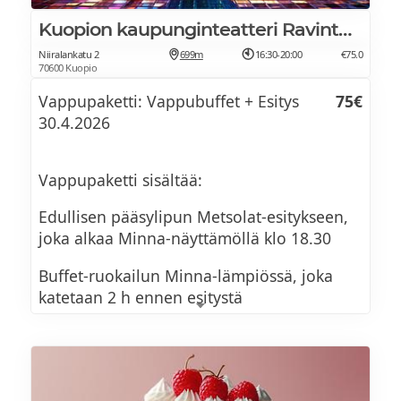
Kuopion kaupunginteatteri Ravintola Ofelia
Niiralankatu 2
699m
16:30-20:00
€75.0
70600 Kuopio
Vappupaketti: Vappubuffet + Esitys
75€
30.4.2026
Vappupaketti sisältää:
Edullisen pääsylipun Metsolat-esitykseen,
joka alkaa Minna-näyttämöllä klo 18.30
Buffet-ruokailun Minna-lämpiössä, joka
katetaan 2 h ennen esitystä
VAPPUMENU 2026