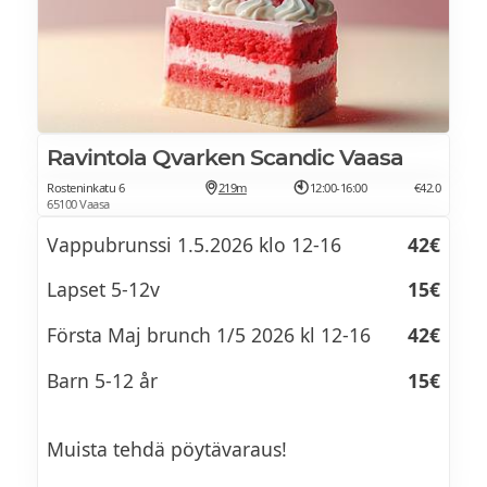
Lime-graavilohta ja varhaiskaalia M, G
Paahdettua paprikaa, marinoitua
kesäkurpitsaa & kapriksia Ve, G
Karamellisoitua palsternakkaa &
paahdettua saksanpähkinää Ve, G
Ravintola Qvarken Scandic Vaasa
Rosteninkatu 6
219m
12:00-16:00
€42.0
Vuohenjuustoa, marinoitua punajuurta &
65100 Vaasa
rucolaa L, G
Vappubrunssi 1.5.2026 klo 12-16
42€
Feta-appelsiinisalaattia & chili-vinaigrettea
Lapset 5-12v
15€
L, G
Första Maj brunch 1/5 2026 kl 12-16
42€
Vihreä salaatti & vadelmavinaigrettea Ve, G
Barn 5-12 år
15€
Lähileipurin siemenleipää & sitruuna-
timjamivoi L
Muista tehdä pöytävaraus!
Sitrus-yrttikananpoikaa & tsatsikia L, G