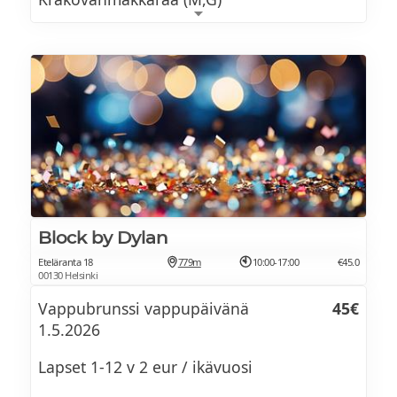
Lempeän mausteista chorizoa (M,G)
Maukasta braatvurstia (M,G)
Rapeita kananugetteja (M)
Meheviä kasvispyöryköitä (VE,G)
Annanperunoita (L,G)
Curryjogurttia (L,G)
Block by Dylan
Valkosipulimajoneesia (M,G)
Eteläranta 18
779m
10:00-17:00
€45.0
00130 Helsinki
Makeaa chilimajoneesia (M,G)
Vappubrunssi vappupäivänä
45€
1.5.2026
Runsas ja monipuolinen salaattipöytä
Lapset 1-12 v 2 eur / ikävuosi
Nachoja ja tomaattisalsaa (VE,G)