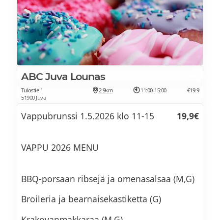
ABC Juva Lounas
Tulostie 1
2.9km
11:00-15:00
€19.9
51900 Juva
Vappubrunssi 1.5.2026 klo 11-15
19,9€
VAPPU 2026 MENU
BBQ-porsaan ribsejä ja omenasalsaa (M,G)
Broileria ja bearnaisekastiketta (G)
Krakovanmakkaraa (M,G)