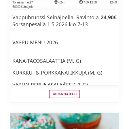
Törnäväntie 27
4.2km
7:00-13:00
€24.9
Halloumi-punajuuripihvi ja tzatziki (G)
60200 Seinäjoki
Vappubrunssi Seinäjoella, Ravintola
24,90€
Jälkiruoaksi
Sorsanpesällä 1.5.2026 klo 7-13
Tiramisukakku (L)
VAPPU MENU 2026
Tyrnipannacotta (L, G)
Munkkeja ja simaa
KANA-TACOSALAATTIA (M, G)
Suklaakonvehteja & vaahtokarkkeja
KURKKU- & PORKKANATIKKUJA (M, G)
Kahvi ja tee
VAPUN-PERUNASALAATTIA (L,G)
Lapsille : lihapullat, nakit, kananugetit,
VARAA HOTELLI
KIKHERNE-SALAATTIA (M, G+VEG)
perunamuusi, ranskalaiset
JUUSTOVALIKOIMA (L)
SUOLAKEKSEJÄ & LAKKAHILLOA (L)