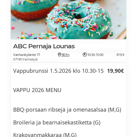
KYLMÄSAVUSTETTUA LOHTA (M,G)
SILLI-VALIKOIMA (M, G)
LEIKKELE-VALIKOIMA (M, G)
ABC Pernaja Lounas
MUNAKOKKELIA (L, G)
Vanhankyläntie 77
987m
10:30-15:00
€19.9
07740 Vanhakylä
PEKONIA (M, G)
Vappubrunssi 1.5.2026 klo 10.30-15
19,90€
LIHAPULLIA, KANATIKKUJA &
PIKKUNAKKEJA (M, G)
VAPPU 2026 MENU
PAPUJA TOMAATTIKASTIKKEESSA (M, G +
VEGE)
BBQ-porsaan ribsejä ja omenasalsaa (M,G)
VEGENAKKEJA (M, G + VEGE)
Broileria ja bearnaisekastiketta (G)
PARIISINPERUNOITA (M, G + VEGE)
Krakovanmakkaraa (M,G)