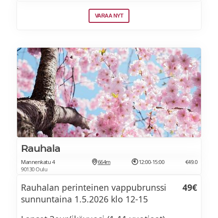
VARAA NYT
Rauhala
Mannenkatu 4
664m
12:00-15:00
€49.0
90130 Oulu
Rauhalan perinteinen vappubrunssi
49€
sunnuntaina 1.5.2026 klo 12-15