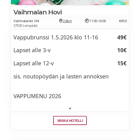
Sillitartaria (L,G)
Vaihmalan Hovi
Vaihmalantie 144
2.6km
11:00-16:00
€49.0
Rapuskagenia (L,G)
37500 Lempäälä
Vappubrunssi 1.5.2026 klo 11-16
49€
Graavikirjolohta ja sitruuna-
Lapset alle 3-v
10€
kaprisvinegretteä (M,G)
Lapset alle 12-v
15€
Kananmunia ja merileväkaviaaria (M,G)
sis. noutopöydän ja lasten annoksen
Italialaista salamia ja maalaiskinkkua (M,G)
VAPPUMENU 2026
Alkuruokapöydässä
VARAA HOTELLI
Sulo Bakeryn mallasleipää,
Vihreää salaattia G, VEG
kirsikkatomaatti-rosmariinifocacciaa ja