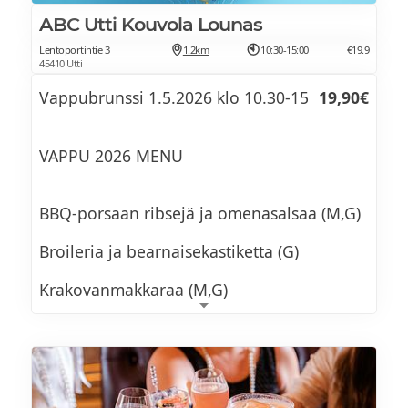
Porkkalaa & limeaiolia Veg, o
ABC Utti Kouvola Lounas
Lentoportintie 3
1.2km
10:30-15:00
€19.9
45410 Utti
Karitsanpaahtopaistisalaattia M, G
Vappubrunssi 1.5.2026 klo 10.30-15
19,90€
Parsaa ja Iberico-juustoa L, G (Saa myös
VAPPU 2026 MENU
Veg)
BBQ-porsaan ribsejä ja omenasalsaa (M,G)
Papu-fetasalaattia Veg, G
Broileria ja bearnaisekastiketta (G)
Paahdettu porkkanasalaatti &
Krakovanmakkaraa (M,G)
pähkinäsalsaa Veg, G
Lempeän mausteista chorizoa (M,G)
Hedelmäistä kukkakaalisalaattia Veg, G
Maukasta braatvurstia (M,G)
Rapeita kananugetteja (M)