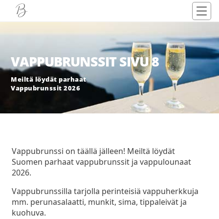
VAPPUBRUNSSIT SIVU 8
Meiltä löydät parhaat
Vappubrunssit 2026
Vappubrunssi on täällä jälleen! Meiltä löydät
Suomen parhaat vappubrunssit ja vappulounaat
2026.
Vappubrunssilla tarjolla perinteisiä vappuherkkuja
mm. perunasalaatti, munkit, sima, tippaleivät ja
kuohuva.