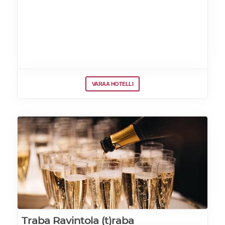
Popcorneja
Makeisia
Krouvin raparperisimaa
VARAA HOTELLI
Traba Ravintola (t)raba